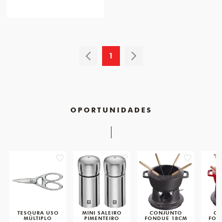
1
OPORTUNIDADES
favorite
favorite
favorite
TESOURA USO
MINI SALEIRO
CONJUNTO
CO
MÚLTIPLO
PIMENTEIRO
FONDUE 18CM
FON