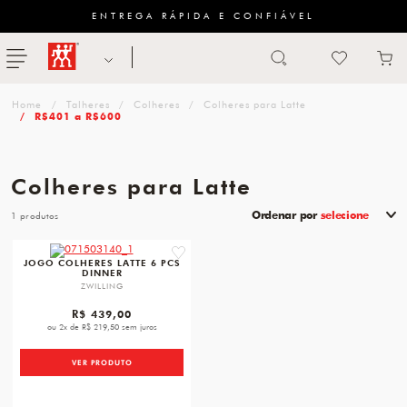
ENTREGA RÁPIDA E CONFIÁVEL
Abrir busca
ZWILLING
menu
Sugestão
Talheres
Colheres
Colheres para Latte
de
R$401 a R$600
categoria
Colheres para Latte
FACAS
Ordenar por
selecione
1
TESOURAS
favorite
MESA
JOGO COLHERES LATTE 6 PCS
DINNER
ZWILLING
PANELAS
R$ 439,00
ou 2x de R$ 219,50 sem juros
TALHERES
VER PRODUTO