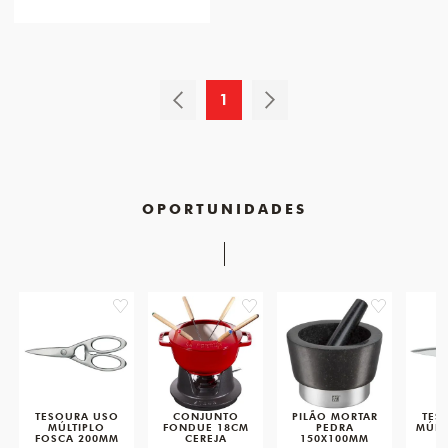
1
OPORTUNIDADES
favorite
favorite
favorite
TESOURA USO
CONJUNTO
PILÃO MORTAR
TES
MÚLTIPLO
FONDUE 18CM
PEDRA
MÚLT
FOSCA 200MM
CEREJA
150X100MM