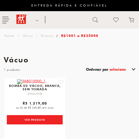
ENTREGA RÁPIDA E CONFIÁVEL
Abrir busca
ZWILLING
menu
Sugestão
Vácuo
Branca
R$1001 a R$25000
de
categoria
Vácuo
FACAS
Ordenar por
selecione
1
TESOURAS
favorite
BOMBA DE VÁCUO, BRANCA,
SEM TOMADA
MESA
ZWILLING
PANELAS
R$ 1.219,00
ou 5x de R$ 243,80 sem juros
TALHERES
VER PRODUTO