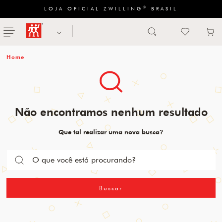
®
LOJA OFICIAL ZWILLING
BRASIL
Abrir busca
ZWILLING
menu
Sugestão
de
categoria
FACAS
Não encontramos nenhum resultado
TESOURAS
Que tal realizar uma nova busca?
MESA
PANELAS
TALHERES
Buscar