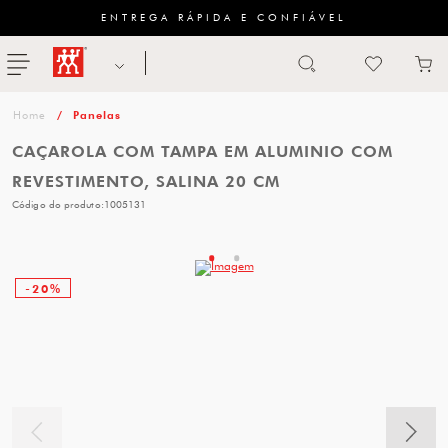
ENTREGA RÁPIDA E CONFIÁVEL
Abrir busca
ZWILLING
menu
Sugestão
Panelas
de
CAÇAROLA COM TAMPA EM ALUMINIO COM
categoria
REVESTIMENTO, SALINA 20 CM
Código do produto:
1005131
FACAS
TESOURAS
-20%
MESA
PANELAS
TALHERES