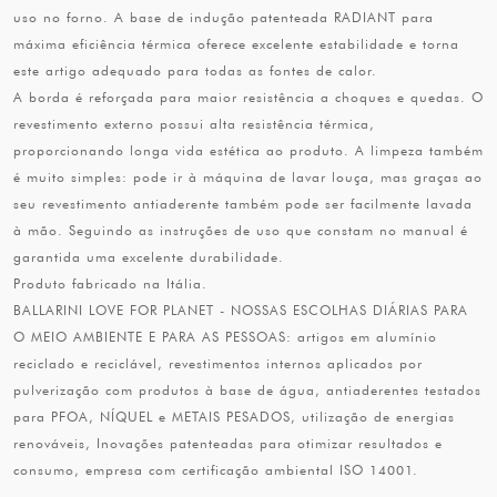
uso no forno. A base de indução patenteada RADIANT para
máxima eficiência térmica oferece excelente estabilidade e torna
este artigo adequado para todas as fontes de calor.
A borda é reforçada para maior resistência a choques e quedas. O
revestimento externo possui alta resistência térmica,
proporcionando longa vida estética ao produto. A limpeza também
é muito simples: pode ir à máquina de lavar louça, mas graças ao
seu revestimento antiaderente também pode ser facilmente lavada
à mão. Seguindo as instruções de uso que constam no manual é
garantida uma excelente durabilidade.
Produto fabricado na Itália.
BALLARINI LOVE FOR PLANET - NOSSAS ESCOLHAS DIÁRIAS PARA
O MEIO AMBIENTE E PARA AS PESSOAS: artigos em alumínio
reciclado e reciclável, revestimentos internos aplicados por
pulverização com produtos à base de água, antiaderentes testados
para PFOA, NÍQUEL e METAIS PESADOS, utilização de energias
renováveis, Inovações patenteadas para otimizar resultados e
consumo, empresa com certificação ambiental ISO 14001.