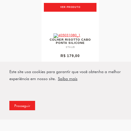
VER PRODUTO
favorite
COLHER RISOTTO CABO
PONTA SILICONE
STAUB
R$ 179,00
Este site usa cookies para garantir que você obtenha a melhor
VER PRODUTO
experiência em nosso site.
Saiba mais
Prosseguir