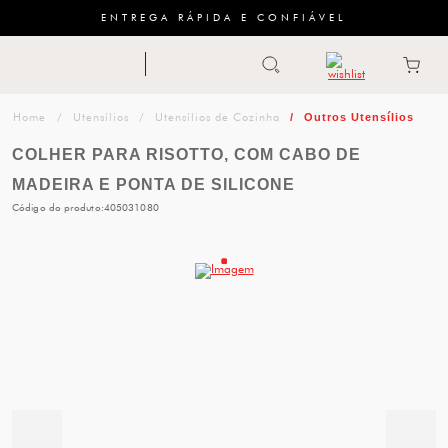
ENTREGA RÁPIDA E CONFIÁVEL
Abrir busca
ZWILLING
menu
Sugestão
Utensílios
Utensílios de Cozinha
Outros Utensílios
de
COLHER PARA RISOTTO, COM CABO DE
categoria
MADEIRA E PONTA DE SILICONE
Código do produto:
405031080
FACAS
TESOURAS
MESA
PANELAS
TALHERES