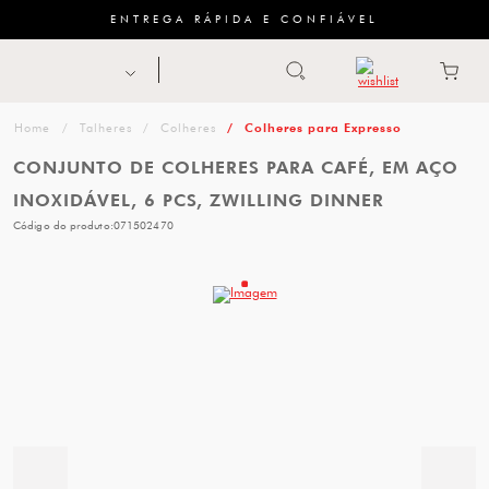
ENTREGA RÁPIDA E CONFIÁVEL
Abrir busca
ZWILLING
menu
Sugestão
Talheres
Colheres
Colheres para Expresso
de
CONJUNTO DE COLHERES PARA CAFÉ, EM AÇO
categoria
INOXIDÁVEL, 6 PCS, ZWILLING DINNER
Código do produto:
071502470
FACAS
TESOURAS
MESA
PANELAS
TALHERES