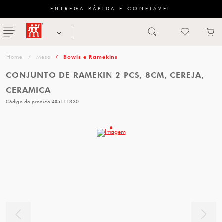
ENTREGA RÁPIDA E CONFIÁVEL
Abrir busca
ZWILLING
menu
Sugestão
Mesa
Bowls e Ramekins
de
CONJUNTO DE RAMEKIN 2 PCS, 8CM, CEREJA,
categoria
CERAMICA
Código do produto:
405111330
FACAS
TESOURAS
MESA
PANELAS
TALHERES