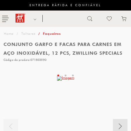
ENTREGA RÁPIDA E CONFIÁVEL
Abrir busca
ZWILLING
menu
Sugestão
Talheres
Faqueiros
de
CONJUNTO GARFO E FACAS PARA CARNES EM
categoria
AÇO INOXIDÁVEL, 12 PCS, ZWILLING SPECIALS
Código do produto:
071503590
FACAS
TESOURAS
MESA
PANELAS
TALHERES