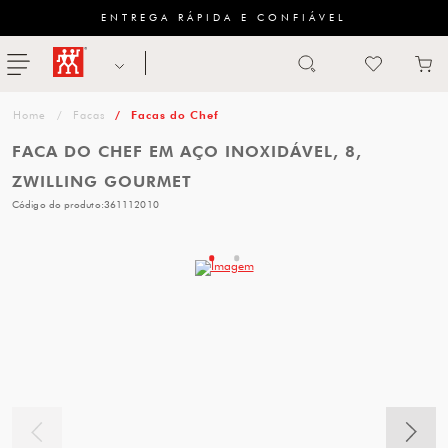
ENTREGA RÁPIDA E CONFIÁVEL
Abrir busca
ZWILLING
menu
Sugestão
Facas
Facas do Chef
de
FACA DO CHEF EM AÇO INOXIDÁVEL, 8,
categoria
ZWILLING GOURMET
Código do produto:
361112010
FACAS
TESOURAS
MESA
PANELAS
TALHERES