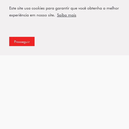
Este site usa cookies para garantir que você obtenha a melhor
VER PRODUTO
experiência em nosso site.
Saiba mais
Prosseguir
Assine a nossa Newsletter
Enviar