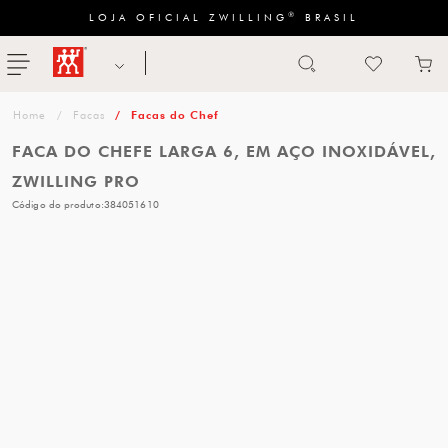
®
LOJA OFICIAL ZWILLING
BRASIL
Abrir busca
ZWILLING
menu
Sugestão
Facas
Facas do Chef
de
FACA DO CHEFE LARGA 6, EM AÇO INOXIDÁVEL,
categoria
ZWILLING PRO
Código do produto:
384051610
FACAS
TESOURAS
MESA
PANELAS
TALHERES