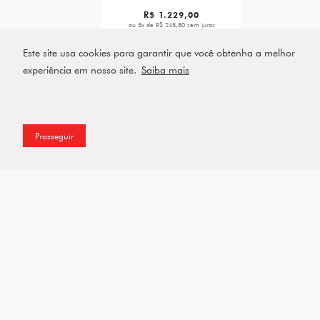
R$ 1.229,00
ou 5x de R$ 245,80 sem juros
Este site usa cookies para garantir que você obtenha a melhor
VER PRODUTO
experiência em nosso site.
Saiba mais
Prosseguir
Assine a nossa Newsletter