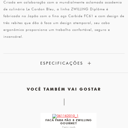
Criada em colaboração com a mundialmente aclamada academia
de culinária Le Cordon Bleu, a linha ZWILLING Diplôme é
fabricada no Japão com o fino aço Carbide FC61 e com design de
três rebites que dão à faca um design atemporal, seu cabo
ergonômico proporciona um trabalho confortável, seguro e
incansável.
ESPECIFICAÇÕES
VOCÊ TAMBÉM VAI GOSTAR
favorite
FACA PARA PÃO 8 ZWILLING
GOURMET
ZWILLING