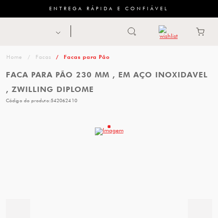
ENTREGA RÁPIDA E CONFIÁVEL
Abrir busca
ZWILLING
menu
Sugestão
Facas
Facas para Pão
de
FACA PARA PÃO 230 MM , EM AÇO INOXIDAVEL
categoria
, ZWILLING DIPLOME
Código do produto:
542062410
FACAS
TESOURAS
MESA
PANELAS
TALHERES