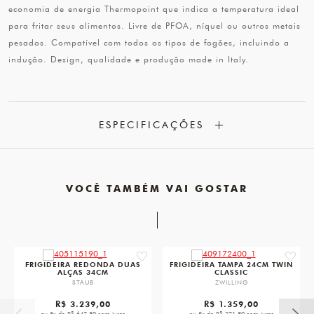
economia de energia Thermopoint que indica a temperatura ideal
para fritar seus alimentos. Livre de PFOA, níquel ou outros metais
pesados. Compatível com todos os tipos de fogões, incluindo a
indução. Design, qualidade e produção made in Italy.
ESPECIFICAÇÕES
VOCÊ TAMBÉM VAI GOSTAR
favorite
favorit
FRIGIDEIRA REDONDA DUAS
FRIGIDEIRA TAMPA 24CM TWIN
ALÇAS 34CM
CLASSIC
STAUB
ZWILLING
R$ 3.239,00
R$ 1.359,00