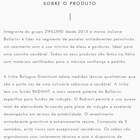
SOBRE O PRODUTO
Integrante do grupo ZWILLING desde 2015 a marca italiana
Ballarini é líder no segmento de panelas antiaderentes permitindo
um cozimento com o uso mínimo de óleos e gorduras. Ideal para
uma cozinha saudável. Todos os seus produtos são feitos na Itália
com materiais certificados para a máxima confiança e padrão.
A linha Bologna Granitium adota medidas técnico qualitativas que
são o porta voz de uma culinária saborosa e saudável. A linha
tem um fundo RADIANT, a mais recente patente da Ballarini
específica para fundos de indução. O Radiant permite o uso quase
total da eletricidade fornecida pela placa de indução e excelente
desempenho em termos de estabilidade. O revestimento
antiaderente granitium é extremamente resiste. Composto de 5
camadas, evita riscos com excepcional resistência. Os cabos são
ergonômicos com isolamento térmico e com o dispositivo de