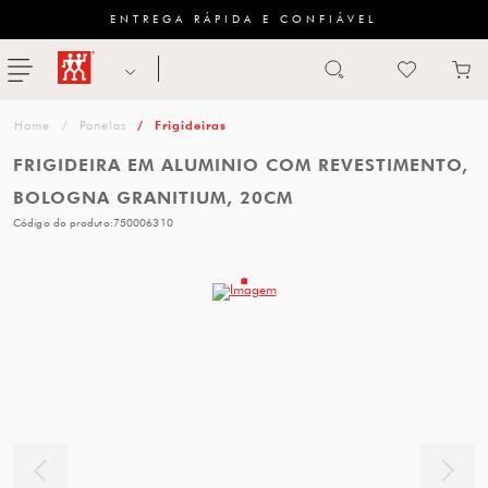
ENTREGA RÁPIDA E CONFIÁVEL
Abrir busca
ZWILLING
menu
Sugestão
Panelas
Frigideiras
de
FRIGIDEIRA EM ALUMINIO COM REVESTIMENTO,
categoria
BOLOGNA GRANITIUM, 20CM
Código do produto:
750006310
FACAS
TESOURAS
MESA
PANELAS
TALHERES