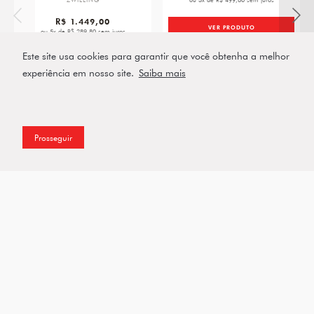
ZWILLING
ou 5x de R$ 499,80 sem juros
R$ 1.449,00
VER PRODUTO
ou 5x de R$ 289,80 sem juros
Este site usa cookies para garantir que você obtenha a melhor
VER PRODUTO
experiência em nosso site.
Saiba mais
Prosseguir
Assine a nossa Newsletter