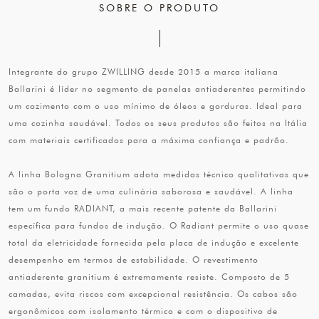
SOBRE O PRODUTO
Integrante do grupo ZWILLING desde 2015 a marca italiana
Ballarini é líder no segmento de panelas antiaderentes permitindo
um cozimento com o uso mínimo de óleos e gorduras. Ideal para
uma cozinha saudável. Todos os seus produtos são feitos na Itália
com materiais certificados para a máxima confiança e padrão.
A linha Bologna Granitium adota medidas técnico qualitativas que
são o porta voz de uma culinária saborosa e saudável. A linha
tem um fundo RADIANT, a mais recente patente da Ballarini
específica para fundos de indução. O Radiant permite o uso quase
total da eletricidade fornecida pela placa de indução e excelente
desempenho em termos de estabilidade. O revestimento
antiaderente granitium é extremamente resiste. Composto de 5
camadas, evita riscos com excepcional resistência. Os cabos são
ergonômicos com isolamento térmico e com o dispositivo de