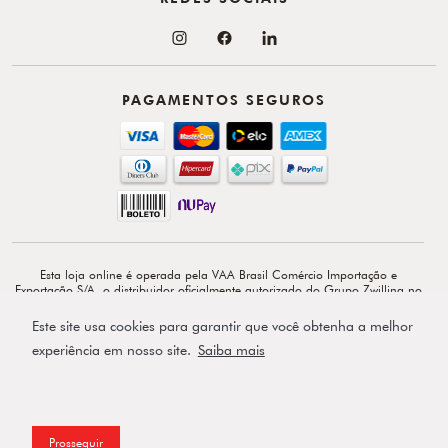
PAGAMENTOS SEGUROS
Esta loja online é operada pela VAA Brasil Comércio Importação e
Exportação S/A, o distribuidor oficialmente autorizado do Grupo Zwilling no
Brasil. VAA Brasil Comércio, Importação e Exportação S/A é total e
exclusivamente responsável por todo o conteúdo e comunicação deste site. ©
Este site usa cookies para garantir que você obtenha a melhor
Copyright 2026 - Av. Doutor Cardoso de Melo, 1855 - 14º - Vila Olímpia -
CEP: 04548-903 - São Paulo-SP.
experiência em nosso site.
Saiba mais
Powered by
Prosseguir