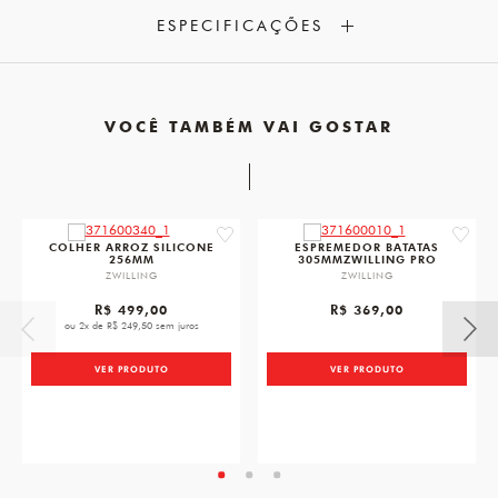
ESPECIFICAÇÕES
VOCÊ TAMBÉM VAI GOSTAR
favorite
favorit
COLHER ARROZ SILICONE
ESPREMEDOR BATATAS
256MM
305MMZWILLING PRO
ZWILLING
ZWILLING
R$ 499,00
R$ 369,00
ou 2x de R$ 249,50 sem juros
VER PRODUTO
VER PRODUTO