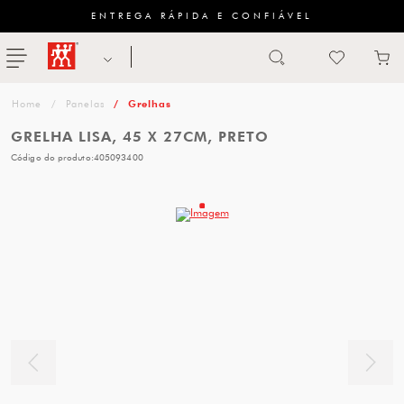
ENTREGA RÁPIDA E CONFIÁVEL
Abrir busca
ZWILLING
menu
Sugestão
Panelas
Grelhas
de
GRELHA LISA, 45 X 27CM, PRETO
categoria
Código do produto:
405093400
FACAS
TESOURAS
MESA
PANELAS
TALHERES