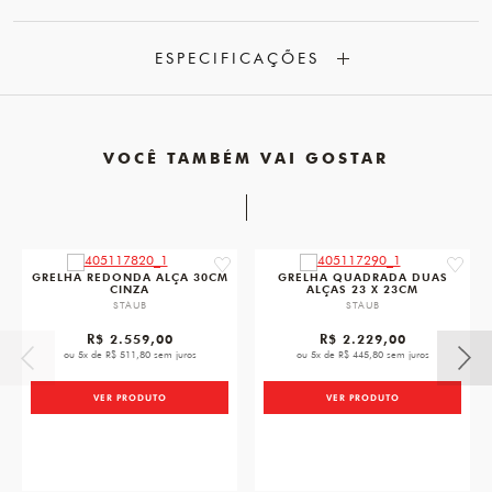
ESPECIFICAÇÕES
VOCÊ TAMBÉM VAI GOSTAR
favorite
favorit
GRELHA REDONDA ALÇA 30CM
GRELHA QUADRADA DUAS
CINZA
ALÇAS 23 X 23CM
STAUB
STAUB
R$ 2.559,00
R$ 2.229,00
ou 5x de R$ 511,80 sem juros
ou 5x de R$ 445,80 sem juros
VER PRODUTO
VER PRODUTO