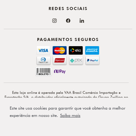
REDES SOCIAIS
PAGAMENTOS SEGUROS
Esta loja online é operada pela VAA Brasil Comércio Importação e
Exportação S/A, o distribuidor oficialmente autorizado do Grupo Zwilling no
Brasil. VAA Brasil Comércio, Importação e Exportação S/A é total e
exclusivamente responsável por todo o conteúdo e comunicação deste site. ©
Este site usa cookies para garantir que você obtenha a melhor
Copyright 2026 - Av. Doutor Cardoso de Melo, 1855 - 14º - Vila Olímpia -
CEP: 04548-903 - São Paulo-SP.
experiência em nosso site.
Saiba mais
Powered by