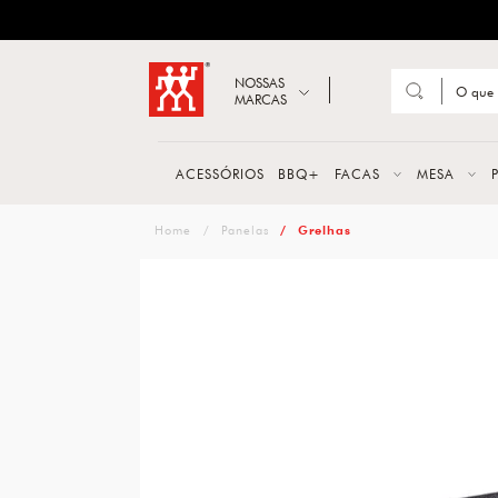
ZWILLING
Abrir busca
NOSSAS
MARCAS
Suge
FACA
ACESSÓRIOS
BBQ+
FACAS
MESA
TESO
zwilling
Panelas
Grelhas
MESA
PANE
TALH