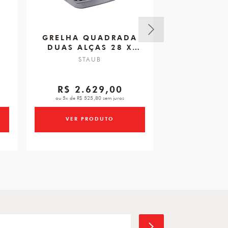
GRELHA QUADRADA
GRELHA 
DUAS ALÇAS 28 X
ALÇA 22C
28CM
STAUB
STA
R$ 2.629,00
R$ 1.
ou 5x de R$ 525,80 sem juros
ou 5x de R$ 35
VER PRODUTO
VER PR