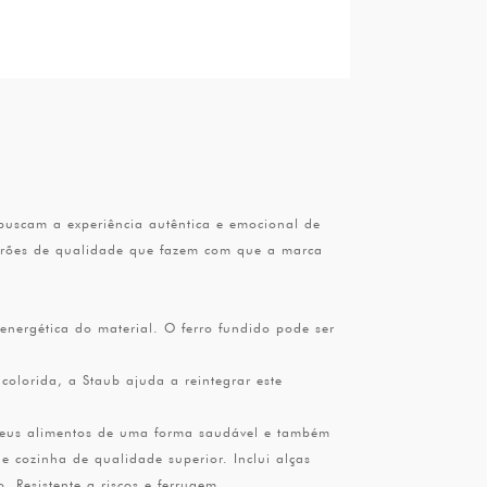
uscam a experiência autêntica e emocional de
adrões de qualidade que fazem com que a marca
 energética do material. O ferro fundido pode ser
olorida, a Staub ajuda a reintegrar este
r seus alimentos de uma forma saudável e também
e cozinha de qualidade superior. Inclui alças
. Resistente a riscos e ferrugem.