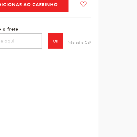
DICIONAR AO CARRINHO
Favorito
 o frete
OK
Não sei o CEP