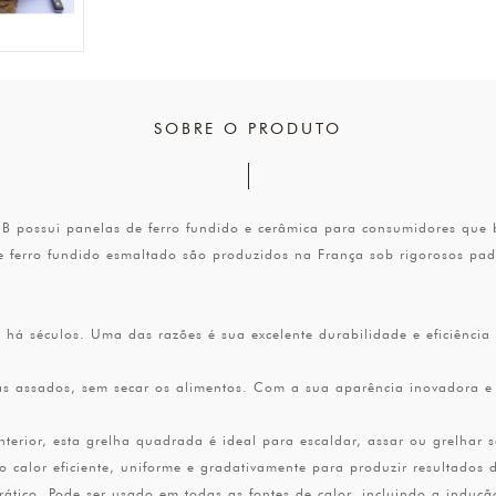
SOBRE O PRODUTO
 possui panelas de ferro fundido e cerâmica para consumidores que b
e ferro fundido esmaltado são produzidos na França sob rigorosos p
os há séculos. Uma das razões é sua excelente durabilidade e eficiência
s assados, sem secar os alimentos. Com a sua aparência inovadora e c
nterior, esta grelha quadrada é ideal para escaldar, assar ou grelha
o calor eficiente, uniforme e gradativamente para produzir resultados d
prático. Pode ser usado em todas as fontes de calor, incluindo a indução