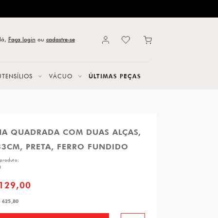
lá,
Faça login
ou
cadastre-se
UTENSÍLIOS
VÁCUO
ÚLTIMAS PEÇAS
HA QUADRADA COM DUAS ALÇAS,
33CM, PRETA, FERRO FUNDIDO
produto:
0
.129,00
 625,80