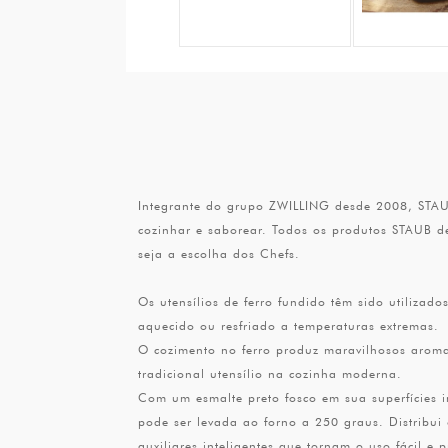
Integrante do grupo ZWILLING desde 2008, STAUB
cozinhar e saborear. Todos os produtos STAUB d
seja a escolha dos Chefs.
Os utensílios de ferro fundido têm sido utilizad
aquecido ou resfriado a temperaturas extremas.
O cozimento no ferro produz maravilhosos aroma
tradicional utensílio na cozinha moderna.
Com um esmalte preto fosco em sua superfícies i
pode ser levada ao forno a 250 graus. Distribui 
auxiliares inteligentes que tornam o uso fácil e 