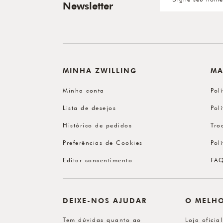
Newsletter
MINHA ZWILLING
MA
Minha conta
Pol
Lista de desejos
Pol
Histórico de pedidos
Tro
Preferências de Cookies
Pol
Editar consentimento
FA
DEIXE-NOS AJUDAR
O MELH
Tem dúvidas quanto ao
Loja oficia