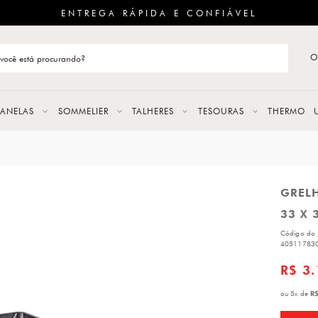
ENTREGA RÁPIDA E CONFIÁVEL
O
stão de categoria
S
PANELAS
SOMMELIER
TALHERES
TESOURAS
THERMO
URAS
GREL
LAS
33 X 
ERES
Código do 
40511783
R$ 3
R$
ou
5
x
de