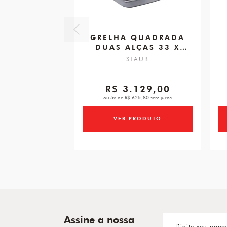
GRELHA QUADRADA
DUAS ALÇAS 33 X
33CM
STAUB
R$ 3.129,00
ou 5x de R$ 625,80 sem juros
VER PRODUTO
Assine a nossa