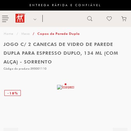
ENTREGA RÁPIDA E CONFIÁVEL
Abrir busca
ZWILLING
menu
Sugestão
Mesa
Copos de Parede Dupla
de
JOGO C/ 2 CANECAS DE VIDRO DE PAREDE
categoria
DUPLA PARA ESPRESSO DUPLO, 134 ML (COM
ALÇA) - SORRENTO
FACAS
Código do produto:
395001110
TESOURAS
MESA
-18%
PANELAS
TALHERES