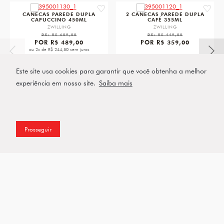
favorite
favorit
CANECAS PAREDE DUPLA
2 CANECAS PAREDE DUPLA
CAPUCCINO 450ML
CAFÉ 355ML
ZWILLING
ZWILLING
DE:
R$ 609,00
DE:
R$ 449,00
POR
R$ 489,00
POR
R$ 359,00
ou 2x de R$ 244,50 sem juros
VER PRODUTO
VER PRODUTO
Este site usa cookies para garantir que você obtenha a melhor
experiência em nosso site.
Saiba mais
Prosseguir
Assine a nossa Newsletter