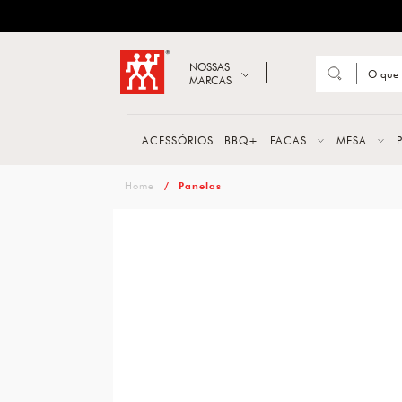
ZWILLING
Abrir busca
NOSSAS
MARCAS
Suge
FACA
ACESSÓRIOS
BBQ+
FACAS
MESA
TESO
zwilling
Panelas
MESA
PANE
TALH