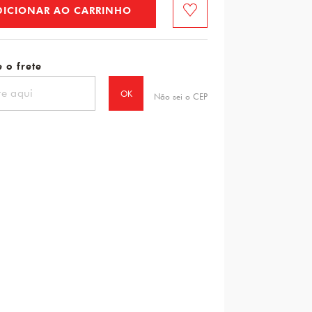
DICIONAR AO CARRINHO
Favorito
 o frete
OK
Não sei o CEP