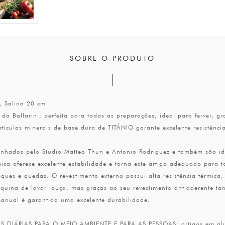
SOBRE O PRODUTO
, Salina 20 cm
da Ballarini, perfeita para todas as preparações, ideal para ferver, 
ículas minerais de base dura de TITÂNIO garante excelente resistênci
enhados pelo Studio Matteo Thun e Antonio Rodriguez e também são id
ca oferece excelente estabilidade e torna este artigo adequado para to
ques e quedas. O revestimento externo possui alta resistência térmica
quina de lavar louça, mas graças ao seu revestimento antiaderente t
anual é garantida uma excelente durabilidade.
IÁRIAS PARA O MEIO AMBIENTE E PARA AS PESSOAS: artigos em alumíni