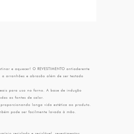
gratinar e aquecer! O REVESTIMENTO antiaderente
a a arranhões e abrasão além de ser testado
eais para uso no forno. A base de indução
das as fontes de calor.
, proporcionando longa vida estética ao produto.
ambém pode ser facilmente lavada à mão.
o reciclado e reciclável, revestimentos