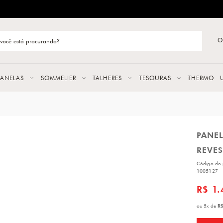
ENTREGA RÁPIDA E CONFIÁVEL
O
stão de categoria
S
PANELAS
SOMMELIER
TALHERES
TESOURAS
THERMO
URAS
PANE
LAS
REVES
ERES
Código do 
1005127
R$ 1.
R$
ou
5
x
de