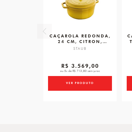
CAÇAROLA REDONDA,
C
24 CM, CITRON,
FERRO FUNDIDO
STAUB
R$ 3.569,00
ou 5x de R$ 713,80 sem juros
VER PRODUTO