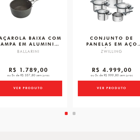
AÇAROLA BAIXA COM
CONJUNTO DE
TAMPA EM ALUMINIO
PANELAS EM AÇO
COM REVESTIMENTO,
INOXIDÁVEL, 5 PÇS
BALLARINI
ZWILLING
SALINA 24 CM
ZWILLING SIMPLIF
R$ 1.789,00
R$ 4.999,00
ou 5x de R$ 357,80 sem juros
ou 5x de R$ 999,80 sem juros
VER PRODUTO
VER PRODUTO