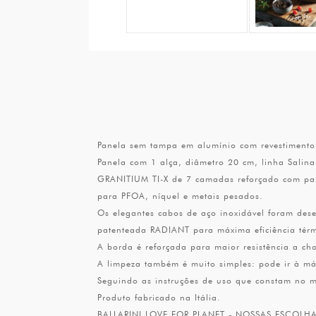
Panela sem tampa em alumínio com revestimento
Panela com 1 alça, diâmetro 20 cm, linha Salina 
GRANITIUM TI-X de 7 camadas reforçado com part
para PFOA, níquel e metais pesados.
Os elegantes cabos de aço inoxidável foram des
patenteada RADIANT para máxima eficiência térmi
A borda é reforçada para maior resistência a cho
A limpeza também é muito simples: pode ir à má
Seguindo as instruções de uso que constam no m
Produto fabricado na Itália.
BALLARINI LOVE FOR PLANET - NOSSAS ESCOLHAS D