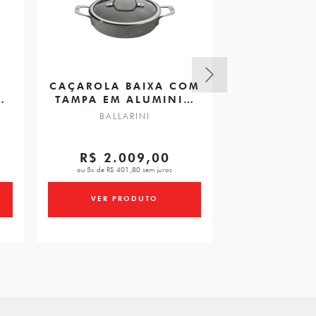
CAÇAROLA BAIXA COM
PANELA SE
TAMPA EM ALUMINIO
ALUMIN
,
COM REVESTIMENTO,
REVEST
BALLARINI
BALLA
Y
SALINA 28 CM
SALINA
R$ 2.009,00
R$ 1.
ou 5x de R$ 401,80 sem juros
ou 5x de R$ 27
VER PRODUTO
VER PR