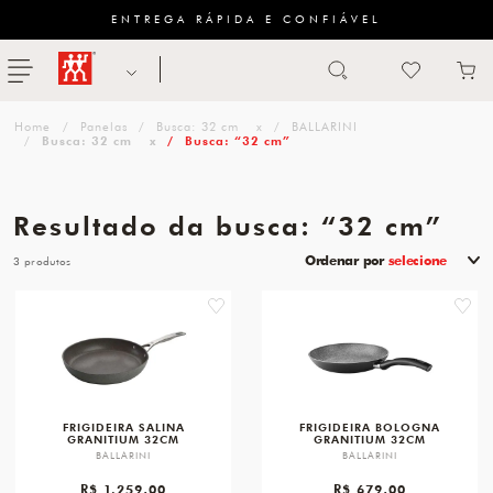
ENTREGA RÁPIDA E CONFIÁVEL
Abrir busca
ZWILLING
menu
Sugestão
Panelas
Busca: 32 cm
x
BALLARINI
de
Busca: 32 cm
x
Busca: “32 cm”
categoria
Resultado da busca: “32 cm”
FACAS
Ordenar por
selecione
3
TESOURAS
favorite
favori
MESA
PANELAS
TALHERES
FRIGIDEIRA SALINA
FRIGIDEIRA BOLOGNA
GRANITIUM 32CM
GRANITIUM 32CM
BALLARINI
BALLARINI
R$ 1.259,00
R$ 679,00