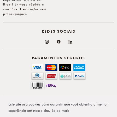
Brasil Entrega rápida e
confiável Devolução sem
preocupações
REDES SOCIAIS
PAGAMENTOS SEGUROS
Esta loja online é operada pela VAA Brasil Comércio Importação e
Este site usa cookies para garantir que você obtenha a melhor
Exportação S/A, o distribuidor oficialmente autorizado do Grupo Zwilling no
experiência em nosso site.
Saiba mais
Brasil. VAA Brasil Comércio, Importação e Exportação S/A é total e
exclusivamente responsável por todo o conteúdo e comunicação deste site. ©