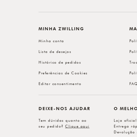
MINHA ZWILLING
MA
Minha conta
Pol
Lista de desejos
Pol
Histórico de pedidos
Tro
Preferências de Cookies
Pol
Editar consentimento
FA
DEIXE-NOS AJUDAR
O MELH
Tem dúvidas quanto ao
Loja oficia
seu pedido?
Clique aqui
Entrega ráp
Devolução 