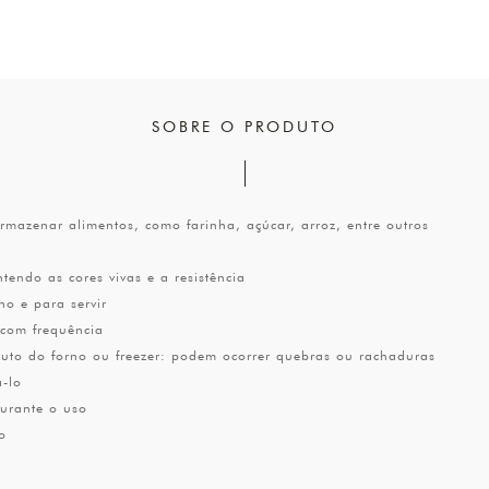
SOBRE O PRODUTO
rmazenar alimentos, como farinha, açúcar, arroz, entre outros
endo as cores vivas e a resistência
no e para servir
 com frequência
oduto do forno ou freezer: podem ocorrer quebras ou rachaduras
á-lo
urante o uso
o