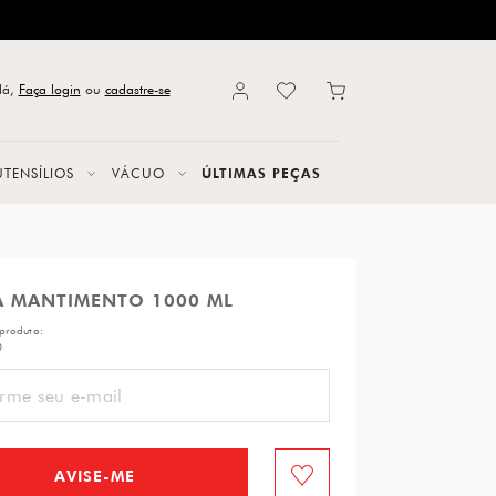
lá,
Faça login
ou
cadastre-se
UTENSÍLIOS
VÁCUO
ÚLTIMAS PEÇAS
A MANTIMENTO 1000 ML
produto:
0
AVISE-ME
Favorito