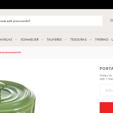
ENTREGA RÁPIDA E CONFIÁVEL
O
stão de categoria
S
PANELAS
SOMMELIER
TALHERES
TESOURAS
THERMO
URAS
mazenamento
PORT
LAS
Código do 
ERES
40511794