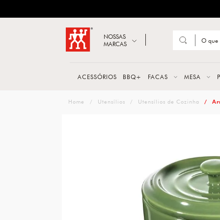
ZWILLING
Abrir busca
NOSSAS
MARCAS
Suge
FACA
ACESSÓRIOS
BBQ+
FACAS
MESA
TESO
zwilling
Utensílios
Utensílios de Cozinha
Ar
MESA
PANE
TALH