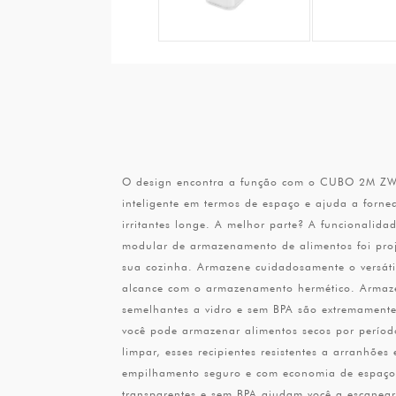
O design encontra a função com o CUBO 2M ZWILL
inteligente em termos de espaço e ajuda a forn
irritantes longe. A melhor parte? A funcionalida
modular de armazenamento de alimentos foi proj
sua cozinha. Armazene cuidadosamente o versát
alcance com o armazenamento hermético. Armazen
semelhantes a vidro e sem BPA são extremamente
você pode armazenar alimentos secos por períod
limpar, esses recipientes resistentes a arranhõ
empilhamento seguro e com economia de espaço. 
transparentes e sem BPA ajudam você a escanear