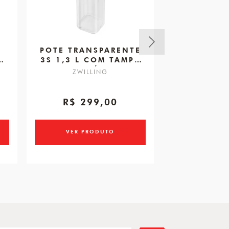
POTE TRANSPARENTE
POTE TRA
3S 1,3 L COM TAMPA
M COM TA
PARA VÁCUO
VÁ
ZWILLING
ZWIL
R$ 299,00
R$ 2
VER PRODUTO
VER PR