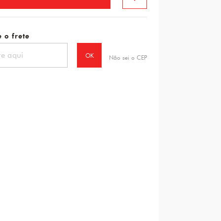
 o frete
OK
Não sei o CEP