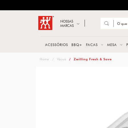
ZWILLING
Abrir busca
NOSSAS
MARCAS
Suge
FACA
ACESSÓRIOS
BBQ+
FACAS
MESA
TESO
zwilling
Vácuo
Zwilling Fresh & Save
MESA
PANE
TALH