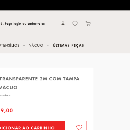
lá,
Faça login
ou
cadastre-se
UTENSÍLIOS
VÁCUO
ÚLTIMAS PEÇAS
 TRANSPARENTE 2M COM TAMPA
 VÁCUO
produto:
59,00
DICIONAR AO CARRINHO
Favorito