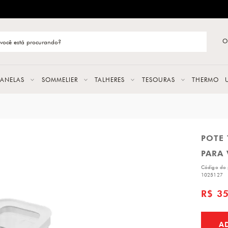
ENTREGA RÁPIDA E CONFIÁVEL
O
stão de categoria
S
PANELAS
SOMMELIER
TALHERES
TESOURAS
THERMO
URAS
POTE
LAS
PARA
ERES
Código do 
1025127
R$ 3
A