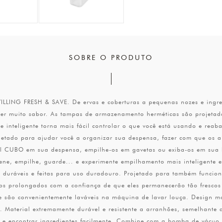
SOBRE O PRODUTO
ING FRESH & SAVE. De ervas e coberturas a pequenas nozes e ingredi
ecer muito sabor. As tampas de armazenamento herméticas são projeta
de inteligente torna mais fácil controlar o que você está usando e re
etado para ajudar você a organizar sua despensa, fazer com que os 
il CUBO em sua despensa, empilhe-os em gavetas ou exiba-os em sua 
e, empilhe, guarde... e experimente empilhamento mais inteligente e
 duráveis e feitas para uso duradouro. Projetado para também funci
os prolongados com a confiança de que eles permanecerão tão frescos
es e são convenientemente laváveis na máquina de lavar louça. Design
Material extremamente durável e resistente a arranhões, semelhante 
 e encontrar ingredientes facilmente. Combine com a bomba de vácuo 