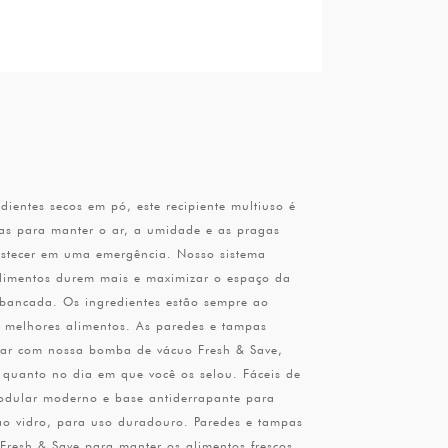
entes secos em pó, este recipiente multiuso é
das para manter o ar, a umidade e as pragas
abastecer em uma emergência. Nosso sistema
alimentos durem mais e maximizar o espaço da
bancada. Os ingredientes estão sempre ao
 melhores alimentos. As paredes e tampas
onar com nossa bomba de vácuo Fresh & Save,
 quanto no dia em que você os selou. Fáceis de
 modular moderno e base antiderrapante para
ao vidro, para uso duradouro. Paredes e tampas
Fresh & Save para manter os alimentos frescos