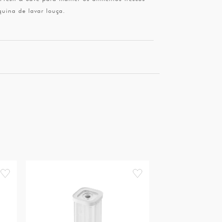
quina de lavar louça.
favorite
favorite