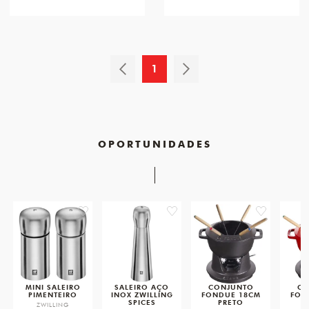
1
OPORTUNIDADES
favorite
favorite
favorite
MINI SALEIRO
SALEIRO AÇO
CONJUNTO
CO
PIMENTEIRO
INOX ZWILLING
FONDUE 18CM
FON
SPICES
PRETO
ZWILLING