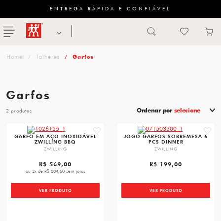
ENTREGA RÁPIDA E CONFIÁVEL
Abrir busca
ZWILLING
menu
Sugestão
Talheres
Garfos
de
categoria
Garfos
FACAS
Ordenar por
selecione
2
TESOURAS
favorite
favori
GARFO EM AÇO INOXIDÁVEL
JOGO GARFOS SOBREMESA 6
ZWILLING BBQ
PCS DINNER
MESA
ZWILLING
ZWILLING
PANELAS
R$ 569,00
R$ 199,00
ou 2x de R$ 284,50 sem juros
TALHERES
VER PRODUTO
VER PRODUTO