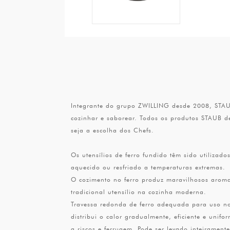
Integrante do grupo ZWILLING desde 2008, STAUB
cozinhar e saborear. Todos os produtos STAUB d
seja a escolha dos Chefs.
Os utensílios de ferro fundido têm sido utilizad
aquecido ou resfriado a temperaturas extremas.
O cozimento no ferro produz maravilhosos aroma
tradicional utensílio na cozinha moderna.
Travessa redonda de ferro adequada para uso no f
distribui o calor gradualmente, eficiente e unif
a riscos e ferrugem. Pode ser levado inteirament