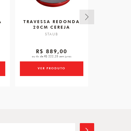
A
TRAVESSA REDONDA
TRAVESSA
20CM CEREJA
16CM CINZ
STAUB
STA
R$ 889,00
R$ 7
ou 4x de R$ 222,25 sem juros
ou 3x de R$ 24
VER PRODUTO
VER PR