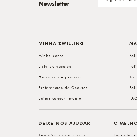
Newsletter
MINHA ZWILLING
MA
Minha conta
Pol
Lista de desejos
Pol
Histórico de pedidos
Tro
Preferências de Cookies
Pol
Editar consentimento
FA
DEIXE-NOS AJUDAR
O MELH
Tem dúvidas quanto ao
Loja oficia