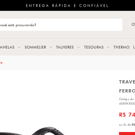
ENTREGA RÁPIDA E CONFIÁVEL
O
stão de categoria
S
PANELAS
SOMMELIER
TALHERES
TESOURAS
THERMO
URAS
as
TRAVE
LAS
FERR
ERES
Código do 
40509553
R$ 7
R$
ou
3
x
de