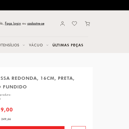
lá,
Faça login
ou
cadastre-se
UTENSÍLIOS
VÁCUO
ÚLTIMAS PEÇAS
SSA REDONDA, 16CM, PRETA,
O FUNDIDO
produto:
0
49,00
 249,66