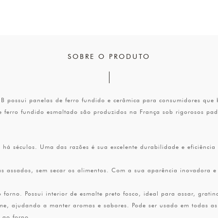
SOBRE O PRODUTO
 possui panelas de ferro fundido e cerâmica para consumidores que b
e ferro fundido esmaltado são produzidos na França sob rigorosos p
os há séculos. Uma das razões é sua excelente durabilidade e eficiência
s assados, sem secar os alimentos. Com a sua aparência inovadora e c
orno. Possui interior de esmalte preto fosco, ideal para assar, grati
orme, ajudando a manter aromas e sabores. Pode ser usado em todas as 
e ao forno.