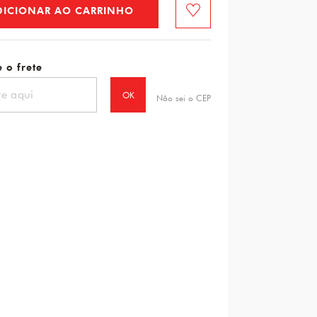
DICIONAR AO CARRINHO
Favorito
 o frete
OK
Não sei o CEP