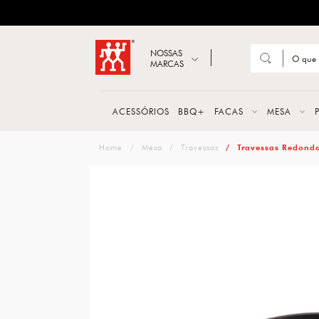
ZWILLING
Abrir busca
NOSSAS
MARCAS
Suge
FACA
ACESSÓRIOS
BBQ+
FACAS
MESA
TESO
zwilling
Mesa
Travessas
Travessas Redond
MESA
PANE
TALH