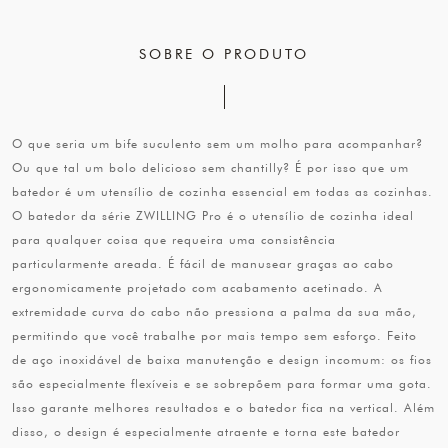
SOBRE O PRODUTO
O que seria um bife suculento sem um molho para acompanhar?
Ou que tal um bolo delicioso sem chantilly? É por isso que um
batedor é um utensílio de cozinha essencial em todas as cozinhas.
O batedor da série ZWILLING Pro é o utensílio de cozinha ideal
para qualquer coisa que requeira uma consistência
particularmente areada. É fácil de manusear graças ao cabo
ergonomicamente projetado com acabamento acetinado. A
extremidade curva do cabo não pressiona a palma da sua mão,
permitindo que você trabalhe por mais tempo sem esforço. Feito
de aço inoxidável de baixa manutenção e design incomum: os fios
são especialmente flexíveis e se sobrepõem para formar uma gota.
Isso garante melhores resultados e o batedor fica na vertical. Além
disso, o design é especialmente atraente e torna este batedor