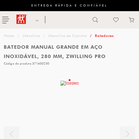
ENTREGA RÁPIDA E CONFIÁVEL
Abrir busca
ZWILLING
menu
Sugestão
Utensílios
Utensílios de Cozinha
Batedores
de
BATEDOR MANUAL GRANDE EM AÇO
categoria
INOXIDÁVEL, 280 MM, ZWILLING PRO
Código do produto:
371600250
FACAS
TESOURAS
MESA
PANELAS
TALHERES