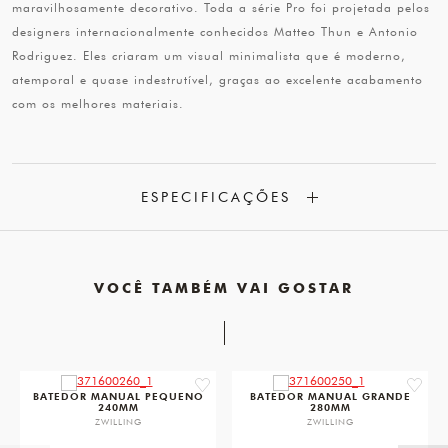
maravilhosamente decorativo. Toda a série Pro foi projetada pelos
designers internacionalmente conhecidos Matteo Thun e Antonio
Rodriguez. Eles criaram um visual minimalista que é moderno,
atemporal e quase indestrutível, graças ao excelente acabamento
com os melhores materiais.
ESPECIFICAÇÕES
VOCÊ TAMBÉM VAI GOSTAR
favorite
favorit
BATEDOR MANUAL PEQUENO
BATEDOR MANUAL GRANDE
240MM
280MM
ZWILLING
ZWILLING