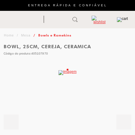
ENTREGA RÁPIDA E CONFIÁVEL
Abrir busca
ZWILLING
menu
Sugestão
Bowls e Ramekins
Mesa
de
BOWL, 25CM, CEREJA, CERAMICA
categoria
Código do produto:
405107970
FACAS
TESOURAS
MESA
PANELAS
TALHERES