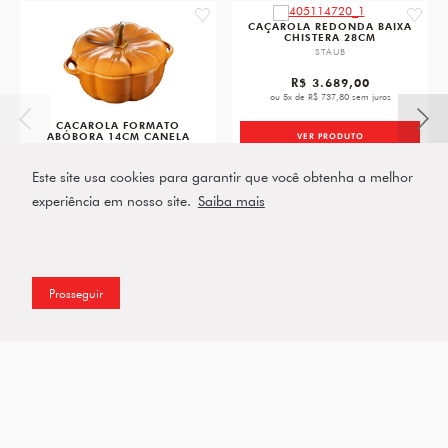
favorite
favorit
CAÇAROLA REDONDA BAIXA
CHISTERA 28CM
STAUB
R$ 3.689,00
ou 5x de R$ 737,80 sem juros
CACAROLA FORMATO
ABÓBORA 14CM CANELA
VER PRODUTO
STAUB
Este site usa cookies para garantir que você obtenha a melhor
R$ 519,00
ou 2x de R$ 259,50 sem juros
experiência em nosso site.
Saiba mais
VER PRODUTO
Prosseguir
Assine a nossa Newsletter