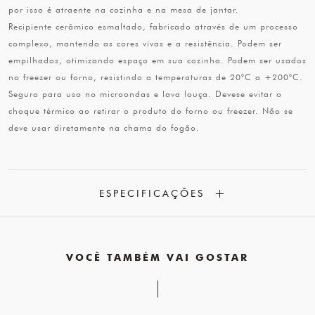
por isso é atraente na cozinha e na mesa de jantar.
Recipiente cerâmico esmaltado, fabricado através de um processo
complexo, mantendo as cores vivas e a resistência. Podem ser
empilhados, otimizando espaço em sua cozinha. Podem ser usados
no freezer ou forno, resistindo a temperaturas de 20°C a +200°C.
Seguro para uso no microondas e lava louça. Devese evitar o
choque térmico ao retirar o produto do forno ou freezer. Não se
deve usar diretamente na chama do fogão.
ESPECIFICAÇÕES
VOCÊ TAMBÉM VAI GOSTAR