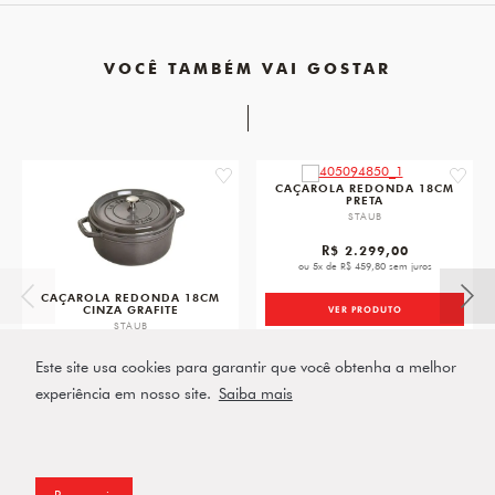
VOCÊ TAMBÉM VAI GOSTAR
favorite
favorit
CAÇAROLA REDONDA 18CM
PRETA
STAUB
R$ 2.299,00
ou 5x de R$ 459,80 sem juros
CAÇAROLA REDONDA 18CM
CINZA GRAFITE
VER PRODUTO
STAUB
R$ 2.299,00
Este site usa cookies para garantir que você obtenha a melhor
ou 5x de R$ 459,80 sem juros
experiência em nosso site.
Saiba mais
VER PRODUTO
Prosseguir