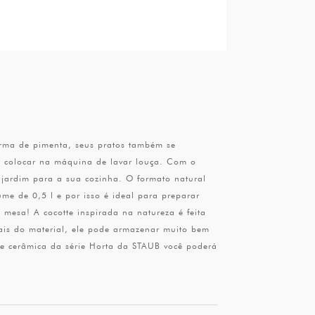
orma de pimenta, seus pratos também se
ó colocar na máquina de lavar louça. Com o
 jardim para a sua cozinha. O formato natural
e de 0,5 l e por isso é ideal para preparar
mesa! A cocotte inspirada na natureza é feita
iais do material, ele pode armazenar muito bem
 de cerâmica da série Horta da STAUB você poderá