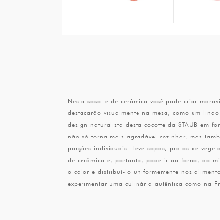
Nesta cocotte de cerâmica você pode criar marav
destacarão visualmente na mesa, como um lindo
design naturalista desta cocotte da STAUB em f
não só torna mais agradável cozinhar, mas tamb
porções individuais: Leve sopas, pratos de vege
de cerâmica e, portanto, pode ir ao forno, ao 
o calor e distribuí-lo uniformemente nos alimen
experimentar uma culinária autêntica como na F