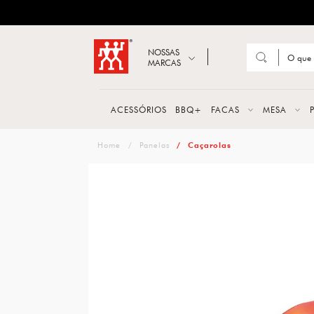
ZWILLING
Abrir busca
NOSSAS
MARCAS
Suge
FACA
ACESSÓRIOS
BBQ+
FACAS
MESA
TESO
zwilling
Panelas
Caçarolas
MESA
PANE
TALH