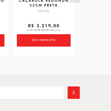
DO
CAÇAROLA REDONDA
CAÇAROLA
22CM PRETA
CM, AZUL
FERRO 
STAUB
STA
R$ 3.219,00
R$ 1.
ou 5x de R$ 643,80 sem juros
ou 5x de R$ 27
VER PRODUTO
VER PR