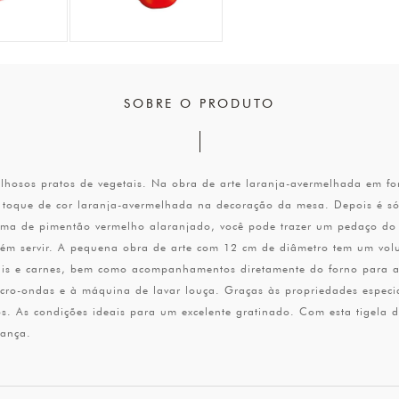
SOBRE O PRODUTO
ilhosos pratos de vegetais. Na obra de arte laranja-avermelhada em f
 toque de cor laranja-avermelhada na decoração da mesa. Depois é s
orma de pimentão vermelho alaranjado, você pode trazer um pedaço do
ém servir. A pequena obra de arte com 12 cm de diâmetro tem um volum
tais e carnes, bem como acompanhamentos diretamente do forno para a 
micro-ondas e à máquina de lavar louça. Graças às propriedades espec
tos. As condições ideais para um excelente gratinado. Com esta tigela
rança.