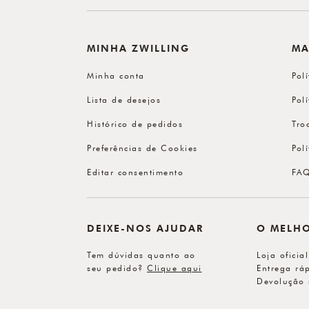
MINHA ZWILLING
MA
Minha conta
Pol
Lista de desejos
Pol
Histórico de pedidos
Tro
Preferências de Cookies
Pol
Editar consentimento
FA
DEIXE-NOS AJUDAR
O MELH
Tem dúvidas quanto ao
Loja oficia
seu pedido?
Clique aqui
Entrega ráp
Devolução 