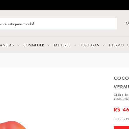
ENTREGA RÁPIDA E CONFIÁVEL
O
stão de categoria
S
PANELAS
SOMMELIER
TALHERES
TESOURAS
THERMO
URAS
COCO
LAS
VERM
ERES
Código do 
40500325
R$ 4
R$
ou
2
x
de