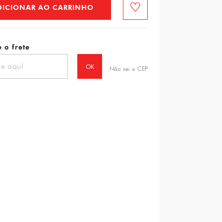
DICIONAR AO CARRINHO
Favorito
 o frete
OK
Não sei o CEP