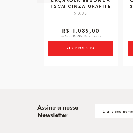
CAÇAROLA REDONDA
12CM CINZA GRAFITE
3
STAUB
R$ 1.039,00
ou 5x de R$ 207,80 sem juros
VER PRODUTO
Assine a nossa
Newsletter