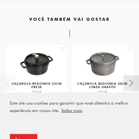
VOCÊ TAMBÉM VAI GOSTAR
favorite
favorit
CAÇAROLA REDONDA 22CM
CAÇAROLA REDONDA 30CM
PRETA
CINZA GRAFITE
STAUB
STAUB
R$ 3.219,00
R$ 4.989,00
Este site usa cookies para garantir que você obtenha a melhor
ou 5x de R$ 643,80 sem juros
ou 5x de R$ 997,80 sem juros
experiência em nosso site.
Saiba mais
VER PRODUTO
VER PRODUTO
Prosseguir