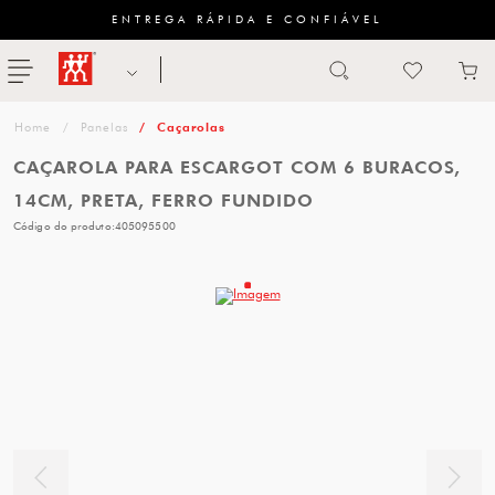
ENTREGA RÁPIDA E CONFIÁVEL
Abrir busca
ZWILLING
menu
Sugestão
Panelas
Caçarolas
de
CAÇAROLA PARA ESCARGOT COM 6 BURACOS,
categoria
14CM, PRETA, FERRO FUNDIDO
Código do produto:
405095500
FACAS
TESOURAS
MESA
PANELAS
TALHERES