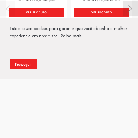
ou 5x de R$ 231,80 sem juros
ou 5x de R$ 225,80 sem juros
VER PRODUTO
VER PRODUTO
Este site usa cookies para garantir que você obtenha a melhor
experiência em nosso site.
Saiba mais
Prosseguir
Assine a nossa Newsletter