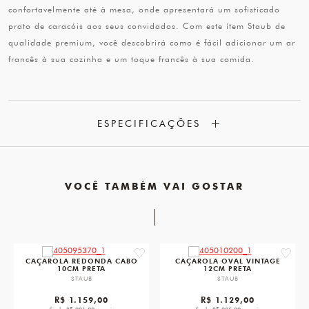
confortavelmente até à mesa, onde apresentará um sofisticado
prato de caracóis aos seus convidados. Com este ítem Staub de
qualidade premium, você descobrirá como é fácil adicionar um ar
francês à sua cozinha e um toque francês à sua comida.
ESPECIFICAÇÕES
VOCÊ TAMBÉM VAI GOSTAR
favorite
favorit
CAÇAROLA REDONDA CABO
CAÇAROLA OVAL VINTAGE
10CM PRETA
12CM PRETA
STAUB
STAUB
R$ 1.159,00
R$ 1.129,00