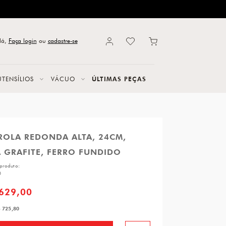
lá,
Faça login
ou
cadastre-se
UTENSÍLIOS
VÁCUO
ÚLTIMAS PEÇAS
ROLA REDONDA ALTA, 24CM,
 GRAFITE, FERRO FUNDIDO
produto:
0
.629,00
 725,80