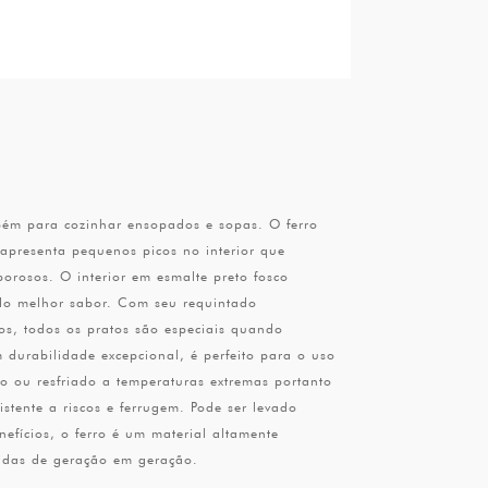
bém para cozinhar ensopados e sopas. O ferro
apresenta pequenos picos no interior que
orosos. O interior em esmalte preto fosco
do melhor sabor. Com seu requintado
os, todos os pratos são especiais quando
durabilidade excepcional, é perfeito para o uso
o ou resfriado a temperaturas extremas portanto
stente a riscos e ferrugem. Pode ser levado
efícios, o ferro é um material altamente
itidas de geração em geração.