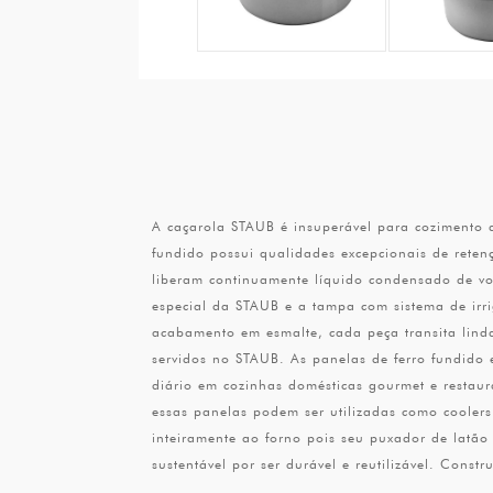
A caçarola STAUB é insuperável para cozimento 
fundido possui qualidades excepcionais de rete
liberam continuamente líquido condensado de vol
especial da STAUB e a tampa com sistema de ir
acabamento em esmalte, cada peça transita lind
servidos no STAUB. As panelas de ferro fundido
diário em cozinhas domésticas gourmet e restaur
essas panelas podem ser utilizadas como coolers.
inteiramente ao forno pois seu puxador de latão 
sustentável por ser durável e reutilizável. Con