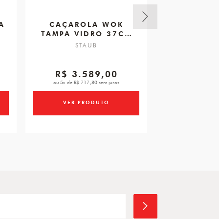
A
CAÇAROLA WOK
CAÇAROLA
TAMPA VIDRO 37CM
10CM 
PRETA
STAUB
STA
R$ 3.589,00
R$ 7
ou 5x de R$ 717,80 sem juros
ou 3x de R$ 26
VER PRODUTO
VER PR