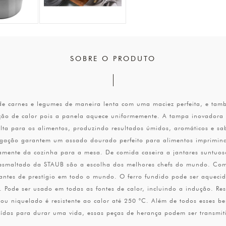
SOBRE O PRODUTO
de carnes e legumes de maneira lenta com uma maciez perfeita, e tam
nção de calor pois a panela aquece uniformemente. A tampa inovadora 
ta para os alimentos, produzindo resultados úmidos, aromáticos e sab
rigação garantem um assado dourado perfeito para alimentos imprimin
amente da cozinha para a mesa. De comida caseira a jantares suntuos
 esmaltado da STAUB são a escolha dos melhores chefs do mundo. Com 
antes de prestígio em todo o mundo. O ferro fundido pode ser aquecid
 Pode ser usado em todas as fontes de calor, incluindo a indução. Resi
ou niquelado é resistente ao calor até 250 °C. Além de todos esses ben
struídas para durar uma vida, essas peças de herança podem ser transm