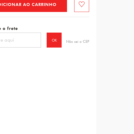
DICIONAR AO CARRINHO
Favorito
 o frete
OK
Não sei o CEP