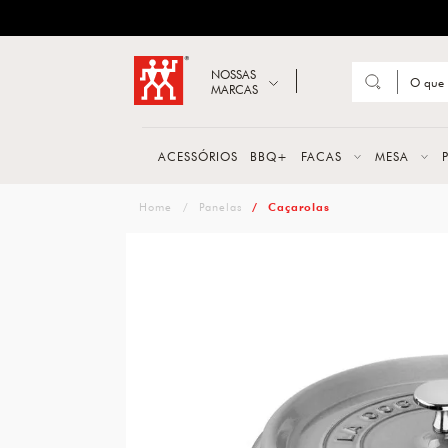
ZWILLING
Abrir busca
NOSSAS
MARCAS
Suge
FACA
ACESSÓRIOS
BBQ+
FACAS
MESA
TESO
zwilling
Panelas
Caçarolas
MESA
PANE
TALH