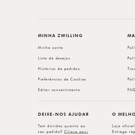
MINHA ZWILLING
MA
Minha conta
Pol
Lista de desejos
Pol
Histórico de pedidos
Tro
Preferências de Cookies
Pol
Editar consentimento
FA
DEIXE-NOS AJUDAR
O MELH
Tem dúvidas quanto ao
Loja oficia
seu pedido?
Clique aqui
Entrega ráp