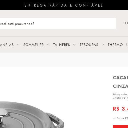
ENTREGA RÁPIDA E CONFIÁVEL
O
stão de categoria
S
PANELAS
SOMMELIER
TALHERES
TESOURAS
THERMO
URAS
CAÇA
LAS
CINZA
ERES
Código do 
40502291
R$ 3
R$
ou
5
x
de