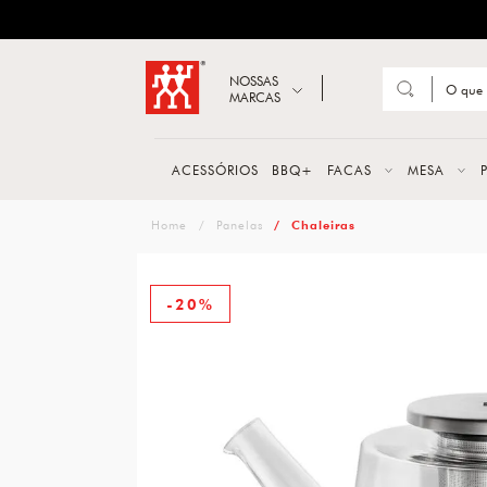
ZWILLING
Abrir busca
NOSSAS
MARCAS
Suge
FACA
ACESSÓRIOS
BBQ+
FACAS
MESA
TESO
zwilling
Panelas
Chaleiras
MESA
PANE
-20%
TALH