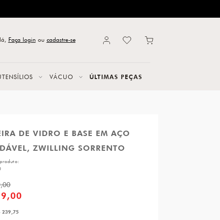
lá,
Faça login
ou
cadastre-se
UTENSÍLIOS
VÁCUO
ÚLTIMAS PEÇAS
IRA DE VIDRO E BASE EM AÇO
IDÁVEL, ZWILLING SORRENTO
produto:
0
9,00
59,00
 239,75