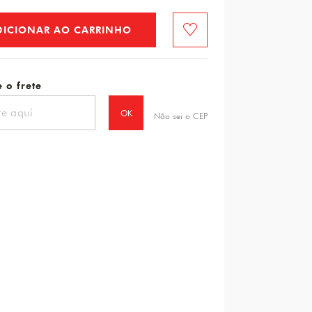
DICIONAR AO CARRINHO
Favorito
 o frete
OK
Não sei o CEP