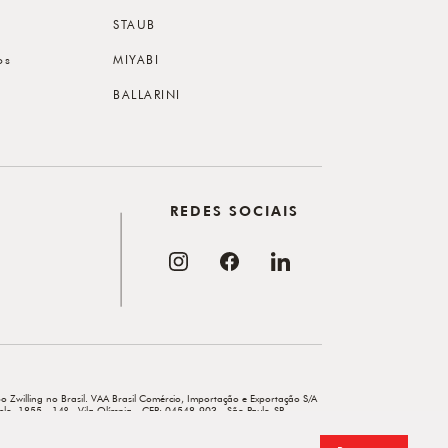
STAUB
os
MIYABI
BALLARINI
REDES SOCIAIS
o Zwilling no Brasil. VAA Brasil Comércio, Importação e Exportação S/A
elo, 1855 - 14º - Vila Olímpia - CEP: 04548-903 - São Paulo-SP.