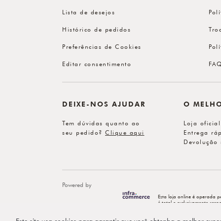
Lista de desejos
Pol
Histórico de pedidos
Tro
Preferências de Cookies
Pol
Editar consentimento
FA
DEIXE-NOS AJUDAR
O MELH
Tem dúvidas quanto ao
Loja oficia
seu pedido?
Clique aqui
Entrega ráp
Devolução 
Powered by
Esta loja online é operada p
é total e exclusivamente re
Este site usa cookies para garantir que você obtenha a melhor expe