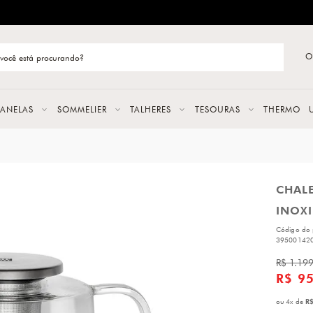
ENTREGA RÁPIDA E CONFIÁVEL
O
stão de categoria
S
PANELAS
SOMMELIER
TALHERES
TESOURAS
THERMO
URAS
CHALE
LAS
INOX
ERES
Código do 
39500142
R$ 1.19
R$ 9
R$
ou
4
x
de