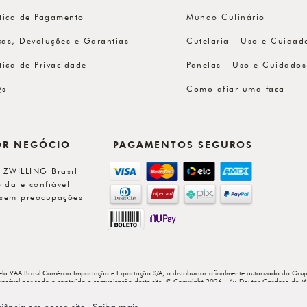
ítica de Pagamento
Mundo Culinário
cas, Devoluções e Garantias
Cutelaria - Uso e Cuidad
ítica de Privacidade
Panelas - Uso e Cuidados
Qs
Como afiar uma faca
OR NEGÓCIO
PAGAMENTOS SEGUROS
l ZWILLING Brasil
ida e confiável
sem preocupações
ela VAA Brasil Comércio Importação e Exportação S/A, o distribuidor oficialmente autorizado do Grup
sponsável por todo o conteúdo e comunicação deste site. © Copyright 2026 - Av. Doutor Cardoso de M
riência em nosso site.
Saiba mais