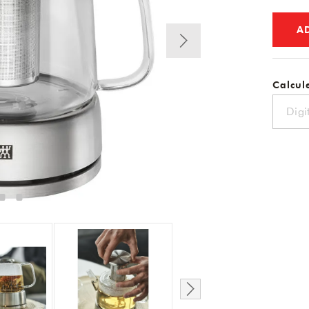
A
Calcule