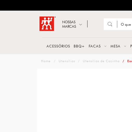
ZWILLING
Abrir busca
NOSSAS
MARCAS
Suge
FACA
ACESSÓRIOS
BBQ+
FACAS
MESA
TESO
zwilling
Utensílios
Utensílios de Cozinha
Es
MESA
PANE
TALH