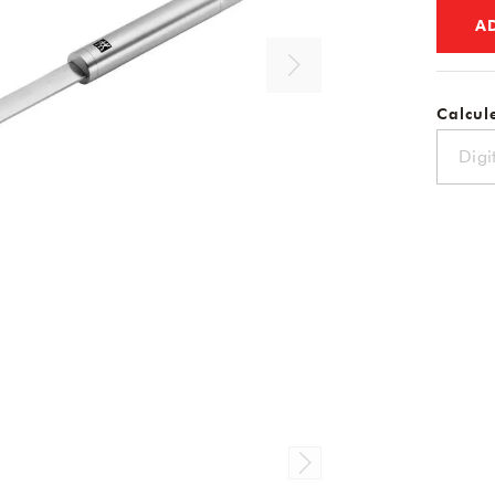
A
Calcule