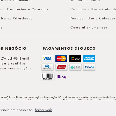
cas, Devoluções e Garantias
Cutelaria - Uso e Cuidad
ítica de Privacidade
Panelas - Uso e Cuidados
Qs
Como afiar uma faca
OR NEGÓCIO
PAGAMENTOS SEGUROS
l ZWILLING Brasil
ida e confiável
sem preocupações
ela VAA Brasil Comércio Importação e Exportação S/A, o distribuidor oficialmente autorizado do Grup
sponsável por todo o conteúdo e comunicação deste site. © Copyright 2026 - Av. Doutor Cardoso de M
riência em nosso site.
Saiba mais