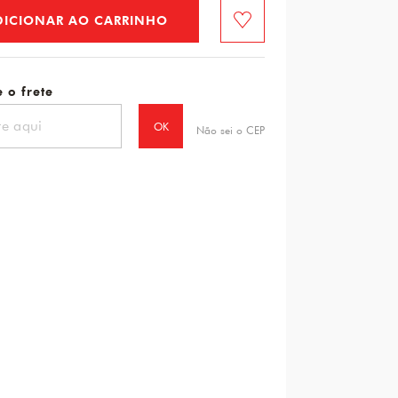
DICIONAR AO CARRINHO
Favorito
 o frete
OK
Não sei o CEP