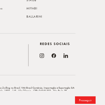
os
MIYABI
BALLARINI
REDES SOCIAIS
o Zwilling no Brasil. VAA Brasil Comércio, Importação e Exportação S/A
elo, 1855 - 14º - Vila Olímpia - CEP: 04548-903 - São Paulo-SP.
Prosseguir