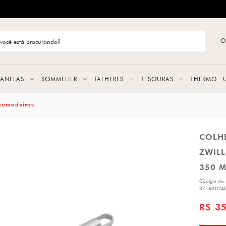
ENTREGA RÁPIDA E CONFIÁVEL
O
stão de categoria
S
PANELAS
SOMMELIER
TALHERES
TESOURAS
THERMO
URAS
cumadeiras
COLHE
LAS
ZWILL
ERES
350 M
Código do 
37160024
R$ 3