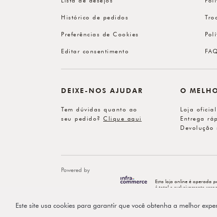
Histórico de pedidos
Tro
Preferências de Cookies
Pol
Editar consentimento
FA
DEIXE-NOS AJUDAR
O MELH
Tem dúvidas quanto ao
Loja oficia
seu pedido?
Clique aqui
Entrega ráp
Devolução 
Powered by
Esta loja online é operada p
é total e exclusivamente re
Este site usa cookies para garantir que você obtenha a melhor expe