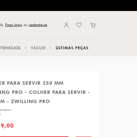
lá,
Faça login
ou
cadastre-se
UTENSÍLIOS
VÁCUO
ÚLTIMAS PEÇAS
R PARA SERVIR 350 MM
ING PRO - COLHER PARA SERVIR -
M - ZWILLING PRO
produto:
0
59,00