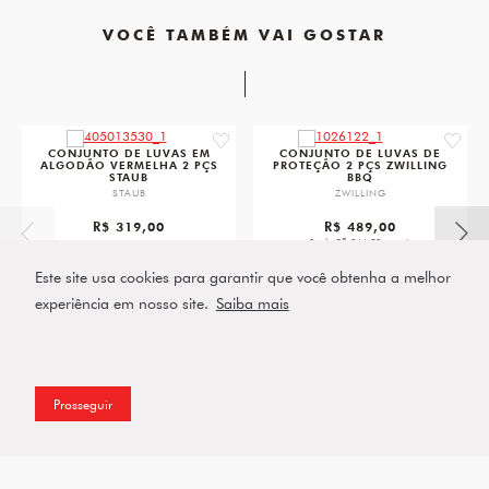
VOCÊ TAMBÉM VAI GOSTAR
favorite
favorit
CONJUNTO DE LUVAS EM
CONJUNTO DE LUVAS DE
ALGODÃO VERMELHA 2 PÇS
PROTEÇÃO 2 PÇS ZWILLING
STAUB
BBQ
STAUB
ZWILLING
R$ 319,00
R$ 489,00
ou 2x de R$ 244,50 sem juros
Este site usa cookies para garantir que você obtenha a melhor
VER PRODUTO
VER PRODUTO
experiência em nosso site.
Saiba mais
Prosseguir