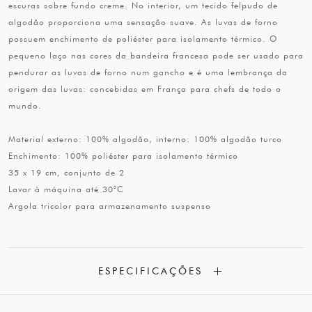
escuras sobre fundo creme. No interior, um tecido felpudo de
algodão proporciona uma sensação suave. As luvas de forno
possuem enchimento de poliéster para isolamento térmico. O
pequeno laço nas cores da bandeira francesa pode ser usado para
pendurar as luvas de forno num gancho e é uma lembrança da
origem das luvas: concebidas em França para chefs de todo o
mundo.
Material externo: 100% algodão, interno: 100% algodão turco
Enchimento: 100% poliéster para isolamento térmico
35 x 19 cm, conjunto de 2
Lavar à máquina até 30°C
Argola tricolor para armazenamento suspenso
ESPECIFICAÇÕES