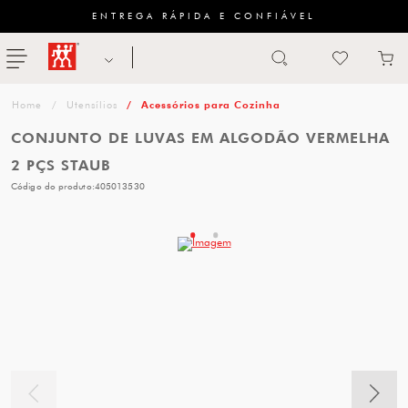
ENTREGA RÁPIDA E CONFIÁVEL
Abrir busca
ZWILLING
menu
Sugestão
Utensílios
Acessórios para Cozinha
de
CONJUNTO DE LUVAS EM ALGODÃO VERMELHA
categoria
2 PÇS STAUB
Código do produto:
405013530
FACAS
TESOURAS
MESA
PANELAS
TALHERES