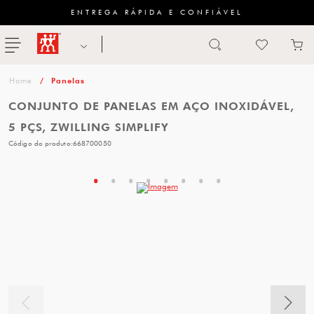
ENTREGA RÁPIDA E CONFIÁVEL
Abrir busca
ZWILLING
menu
Sugestão
Panelas
de
CONJUNTO DE PANELAS EM AÇO INOXIDÁVEL,
categoria
5 PÇS, ZWILLING SIMPLIFY
Código do produto:
668700050
FACAS
TESOURAS
MESA
PANELAS
TALHERES