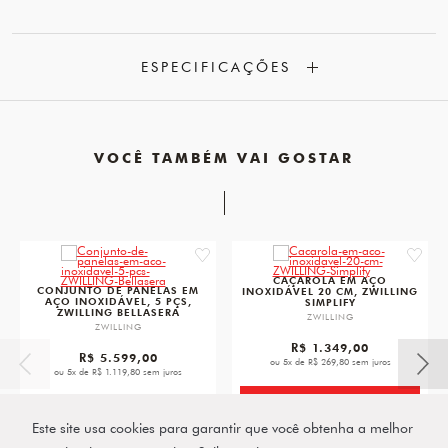
ESPECIFICAÇÕES
VOCÊ TAMBÉM VAI GOSTAR
favorite
favorit
CAÇAROLA EM AÇO
CONJUNTO DE PANELAS EM
INOXIDÁVEL 20 CM, ZWILLING
AÇO INOXIDÁVEL, 5 PÇS,
SIMPLIFY
ZWILLING BELLASERA
ZWILLING
ZWILLING
R$ 1.349,00
R$ 5.599,00
ou 5x de R$ 269,80 sem juros
ou 5x de R$ 1.119,80 sem juros
VER PRODUTO
VER PRODUTO
Este site usa cookies para garantir que você obtenha a melhor