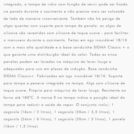
integrado, a tampa de vidro com função de servir pode ser fixada
na panela durante o cozimento e não precisa mais ser colocada
de lado de maneira inconveniente. Também não há perigo de
alças quentes com suporte para tampa de panela: as alças de
silicone são revestidas com silicone de toque suave - para facilitar
o manuseio durante o cozimento. Feitas em aço inoxidável 18/10
com a mais alta qualidade e a base sanduíche SIGMA Classic + o
que garante uma distribuição ideal do calor. Todas as cinco
panelas podem ser lavadas na máquina de lavar louça e
adequadas para uso em placas de indução. Base sanduíche
SIGMA Classic+. Fabricadas em aço inoxidável 18/10. Suporte
para tampa e peneira integrada na tampa. Alça com silicone de
toque suave. Própria para máquina de lavar louça. Resistente ao
forno até 180°C. A marca X na tampa indica a posição ideal da
tampa para reduzir a saída de vapor. O conjunto inclui: 1
caçarola (16cm / 2 litros), 1 caçarola (20cm / 3,5 litros), 1
caçarola (24cm / 6 litros), 1 caçarola (20cm / 3 litros), 1 panela
(16cm / 1,5 litros).