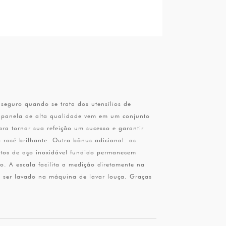
seguro quando se trata dos utensílios de
a panela de alta qualidade vem em um conjunto
ara tornar sua refeição um sucesso e garantir
 rosé brilhante. Outro bônus adicional: as
eitos de aço inoxidável fundido permanecem
. A escala facilita a medição diretamente na
de ser lavado na máquina de lavar louça. Graças