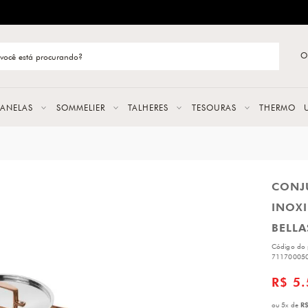
ENTREGA RÁPIDA E CONFIÁVEL
O
stão de categoria
S
PANELAS
SOMMELIER
TALHERES
TESOURAS
THERMO
URAS
CONJ
LAS
INOXI
ERES
BELLA
Código do 
71170005
R$ 5
R$
ou
5
x
de