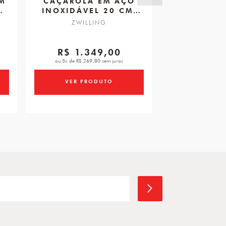
M
CAÇAROLA EM AÇO
CAÇAROLA
M,
INOXIDÁVEL 20 CM,
TOMATE,
ZWILLING SIMPLIFY
CEREJA
ZWILLING
STA
FUN
R$ 1.349,00
R$ 3.
ou 5x de R$ 269,80 sem juros
ou 5x de R$ 74
VER PRODUTO
VER PR