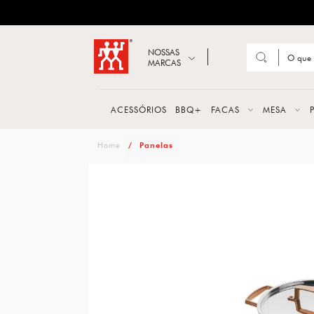
ZWILLING
Abrir busca
NOSSAS
MARCAS
Suge
FACA
ACESSÓRIOS
BBQ+
FACAS
MESA
TESO
zwilling
Panelas
MESA
PANE
TALH