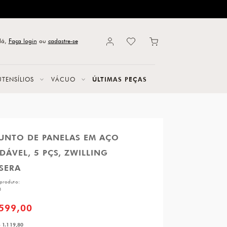
lá,
Faça login
ou
cadastre-se
UTENSÍLIOS
VÁCUO
ÚLTIMAS PEÇAS
UNTO DE PANELAS EM AÇO
DÁVEL, 5 PÇS, ZWILLING
SERA
produto:
0
.599,00
 1.119,80