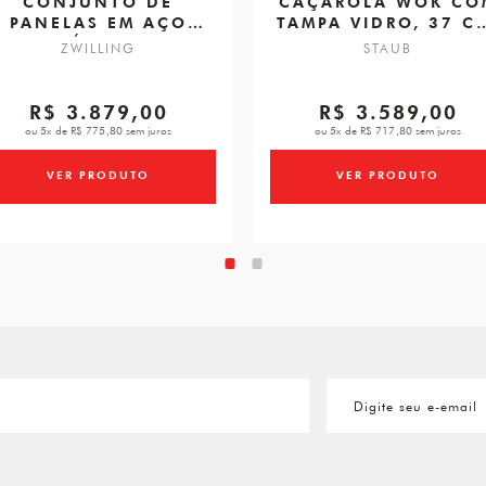
CONJUNTO DE
CAÇAROLA WOK CO
PANELAS EM AÇO
TAMPA VIDRO, 37 C
INOXIDÁVEL, 5 PÇS,
CEREJA, FERRO
ZWILLING
STAUB
ZWILLING TRUEFLOW
FUNDIDO
R$ 3.879,00
R$ 3.589,00
ou 5x de R$ 775,80 sem juros
ou 5x de R$ 717,80 sem juros
VER PRODUTO
VER PRODUTO