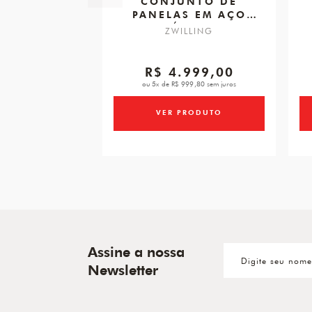
CONJUNTO DE
PANELAS EM AÇO
INOXIDÁVEL, 5 PÇS,
ZWILLING
ZWILLING SIMPLIFY
R$ 4.999,00
ou 5x de R$ 999,80 sem juros
VER PRODUTO
Assine a nossa
Newsletter