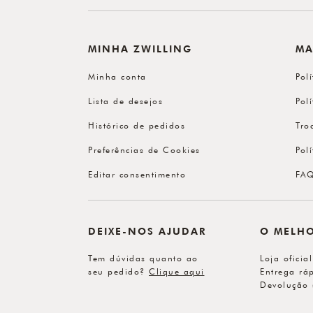
MINHA ZWILLING
MA
Minha conta
Pol
Lista de desejos
Pol
Histórico de pedidos
Tro
Preferências de Cookies
Pol
Editar consentimento
FA
DEIXE-NOS AJUDAR
O MELH
Tem dúvidas quanto ao
Loja oficia
seu pedido?
Clique aqui
Entrega ráp
Devolução 