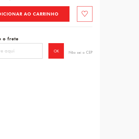
DICIONAR AO CARRINHO
Favorito
 o frete
OK
Não sei o CEP