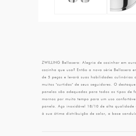
ZWILLING Bellasera: Alegria de cozinhar em ouro
cozinha que usa? Então a nova série Bellasera 
de 5 peças e levará suas habilidades culinárias 
muitos "curtidas" de seus seguidores. O destaqu
panelas são adequadas para todos os tipos de fo
mornos por muito tempo para um uso confortável.
panela. Aço inoxidável 18/10 de alta qualidade 
à sua ótima distribuição de calor, a base sandu