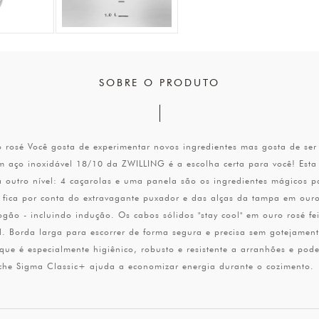
SOBRE O PRODUTO
 rosé Você gosta de experimentar novos ingredientes mas gosta de ser 
em aço inoxidável 18/10 da ZWILLING é a escolha certa para você! Est
a outro nível: 4 caçarolas e uma panela são os ingredientes mágicos p
e fica por conta do extravagante puxador e das alças da tampa em ouro
gão - incluindo indução. Os cabos sólidos "stay cool" em ouro rosé f
 Borda larga para escorrer de forma segura e precisa sem gotejamento
que é especialmente higiênico, robusto e resistente a arranhões e po
íche Sigma Classic+ ajuda a economizar energia durante o cozimento.