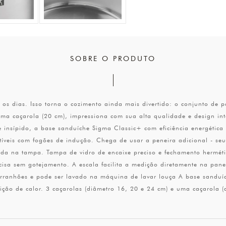
SOBRE O PRODUTO
s os dias. Isso torna o cozimento ainda mais divertido: o conjunto de 
uma caçarola (20 cm), impressiona com sua alta qualidade e design int
e insípido, a base sanduíche Sigma Classic+ com eficiência energética 
íveis com fogões de indução. Chega de usar a peneira adicional - seu
grada na tampa. Tampa de vidro de encaixe preciso e fechamento hermé
cisa sem gotejamento. A escala facilita a medição diretamente na pane
a arranhões e pode ser lavado na máquina de lavar louça A base sandu
ição de calor. 3 caçarolas (diâmetro 16, 20 e 24 cm) e uma caçarola (