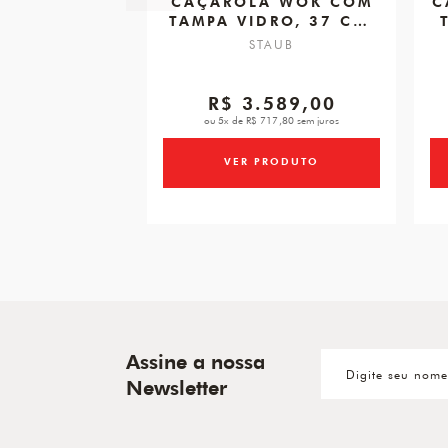
CAÇAROLA WOK COM
C
TAMPA VIDRO, 37 CM,
CEREJA, FERRO
STAUB
FUNDIDO
R$ 3.589,00
ou 5x de R$ 717,80 sem juros
VER PRODUTO
Assine a nossa
Newsletter