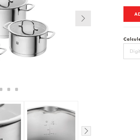
A
Calcule