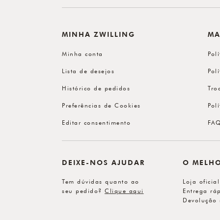
MINHA ZWILLING
MA
Minha conta
Pol
Lista de desejos
Pol
Histórico de pedidos
Tro
Preferências de Cookies
Pol
Editar consentimento
FA
DEIXE-NOS AJUDAR
O MELH
Tem dúvidas quanto ao
Loja oficia
seu pedido?
Clique aqui
Entrega ráp
Devolução 