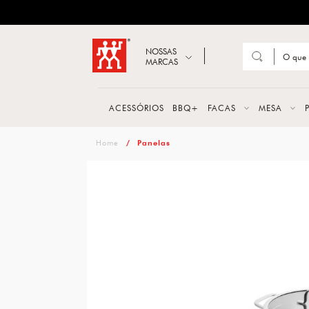
ZWILLING
Abrir busca
NOSSAS
MARCAS
Suge
FACA
ACESSÓRIOS
BBQ+
FACAS
MESA
TESO
zwilling
Panelas
MESA
PANE
TALH