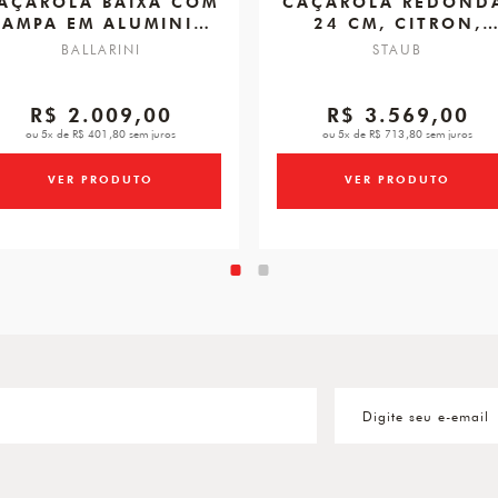
AÇAROLA BAIXA COM
CAÇAROLA REDOND
TAMPA EM ALUMINIO
24 CM, CITRON,
COM REVESTIMENTO,
FERRO FUNDIDO
BALLARINI
STAUB
SALINA 28 CM
R$ 2.009,00
R$ 3.569,00
ou 5x de R$ 401,80 sem juros
ou 5x de R$ 713,80 sem juros
VER PRODUTO
VER PRODUTO