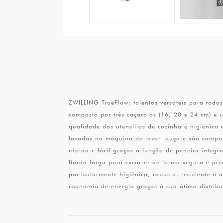
ZWILLING TrueFlow: talentos versáteis para todo
composto por três caçarolas (16, 20 e 24 cm) e 
qualidade dos utensílios de cozinha é higiénico 
lavadas na máquina de lavar louça e são compat
rápida e fácil graças à função de peneira inte
Borda larga para escorrer de forma segura e pre
particularmente higiênico, robusto, resistente 
economia de energia graças à sua ótima distribu