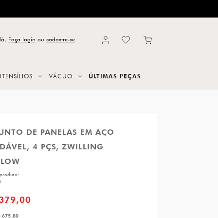
lá,
Faça login
ou
cadastre-se
UTENSÍLIOS
VÁCUO
ÚLTIMAS PEÇAS
UNTO DE PANELAS EM AÇO
DÁVEL, 4 PÇS, ZWILLING
FLOW
produto:
0
.379,00
 675,80