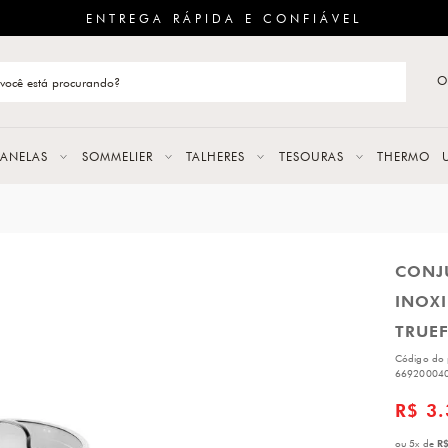
ENTREGA RÁPIDA E CONFIÁVEL
O
stão de categoria
S
PANELAS
SOMMELIER
TALHERES
TESOURAS
THERMO
URAS
CONJ
LAS
INOXI
ERES
TRUE
Código do 
66920004
R$ 3
R$
ou
5
x
de