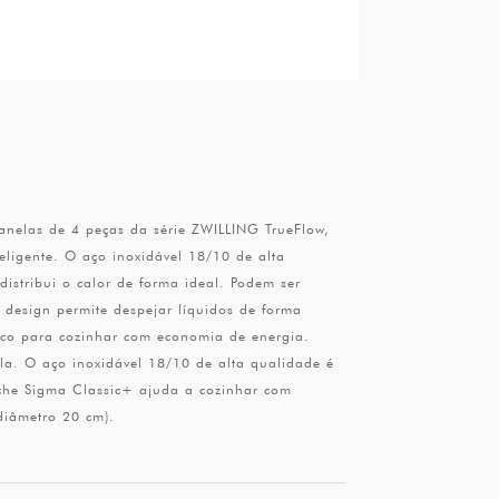
panelas de 4 peças da série ZWILLING TrueFlow,
eligente. O aço inoxidável 18/10 de alta
distribui o calor de forma ideal. Podem ser
 design permite despejar líquidos de forma
tico para cozinhar com economia de energia.
la. O aço inoxidável 18/10 de alta qualidade é
íche Sigma Classic+ ajuda a cozinhar com
diâmetro 20 cm).