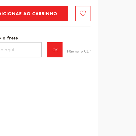
DICIONAR AO CARRINHO
Favorito
 o frete
OK
Não sei o CEP