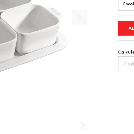
A
Calcule