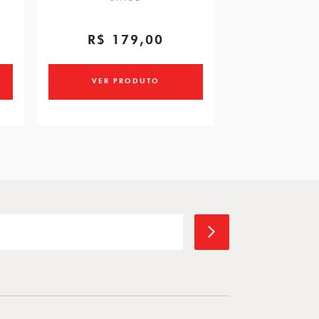
R$ 179,00
R$ 6
ou 3x de R$ 20
VER PRODUTO
VER PR