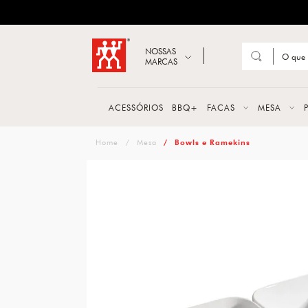
ZWILLING
Abrir busca
NOSSAS
MARCAS
Suge
FACA
ACESSÓRIOS
BBQ+
FACAS
MESA
TESO
zwilling
Mesa
Bowls e Ramekins
MESA
PANE
TALH