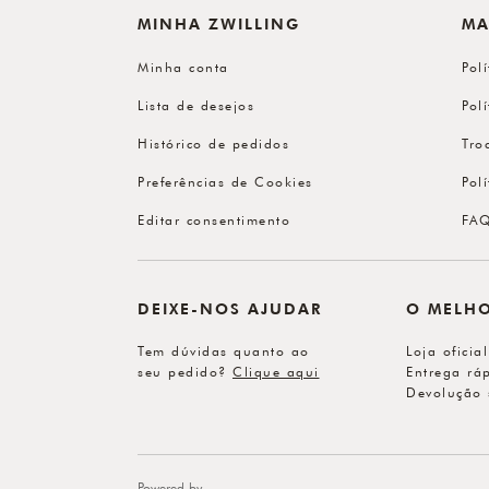
MINHA ZWILLING
MA
Minha conta
Pol
Lista de desejos
Pol
Histórico de pedidos
Tro
Preferências de Cookies
Pol
Editar consentimento
FA
DEIXE-NOS AJUDAR
O MELH
Tem dúvidas quanto ao
Loja oficia
seu pedido?
Clique aqui
Entrega ráp
Devolução 
Powered by