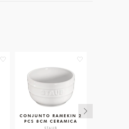
favorite
favorite
A
CONJUNTO RAMEKIN 2
JOGO APE
PCS 8CM CERAMICA
PCS 19 X 
STAUB
STA