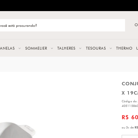
ENTREGA RÁPIDA E CONFIÁVEL
O
stão de categoria
S
PANELAS
SOMMELIER
TALHERES
TESOURAS
THERMO
URAS
CONJU
LAS
X 19C
ERES
Código do 
40511586
R$ 6
R$
ou
3
x
de