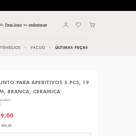
lá,
Faça login
ou
cadastre-se
UTENSÍLIOS
VÁCUO
ÚLTIMAS PEÇAS
NTO PARA APERITIVOS 5 PCS, 19
M, BRANCA, CERAMICA
produto:
0
09,00
 203,00