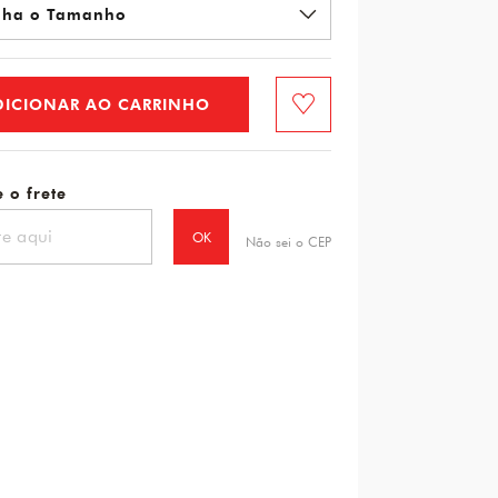
DICIONAR AO CARRINHO
Favorito
 o frete
OK
Não sei o CEP