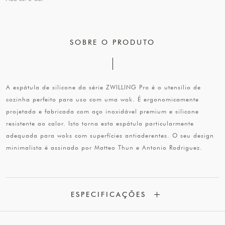
SOBRE O PRODUTO
A espátula de silicone da série ZWILLING Pro é o utensílio de
cozinha perfeito para uso com uma wok. É ergonomicamente
projetada e fabricada com aço inoxidável premium e silicone
resistente ao calor. Isto torna esta espátula particularmente
adequada para woks com superfícies antiaderentes. O seu design
minimalista é assinado por Matteo Thun e Antonio Rodriguez.
ESPECIFICAÇÕES