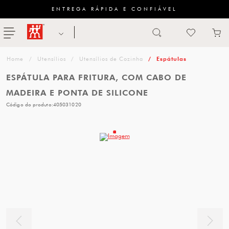
ENTREGA RÁPIDA E CONFIÁVEL
Abrir busca
ZWILLING
menu
Sugestão
Utensílios
Utensílios de Cozinha
Espátulas
de
ESPÁTULA PARA FRITURA, COM CABO DE
categoria
MADEIRA E PONTA DE SILICONE
Código do produto:
405031020
FACAS
TESOURAS
MESA
PANELAS
TALHERES