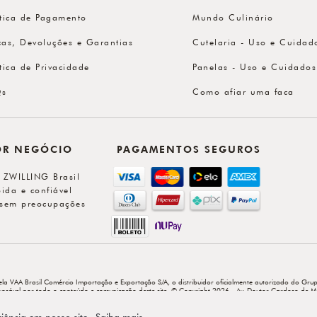
ítica de Pagamento
Mundo Culinário
cas, Devoluções e Garantias
Cutelaria - Uso e Cuidad
ítica de Privacidade
Panelas - Uso e Cuidados
Qs
Como afiar uma faca
OR NEGÓCIO
PAGAMENTOS SEGUROS
l ZWILLING Brasil
ida e confiável
sem preocupações
ela VAA Brasil Comércio Importação e Exportação S/A, o distribuidor oficialmente autorizado do Grup
sponsável por todo o conteúdo e comunicação deste site. © Copyright 2026 - Av. Doutor Cardoso de M
riência em nosso site.
Saiba mais