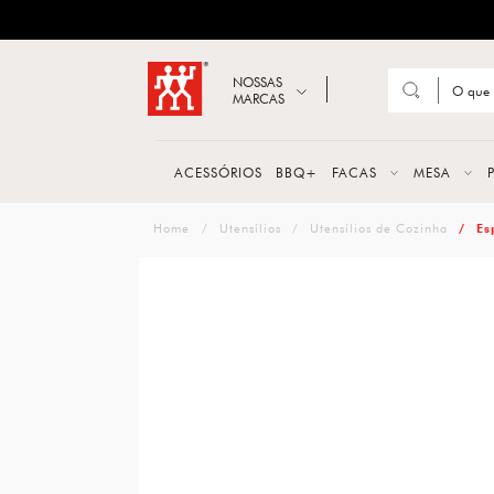
ZWILLING
Abrir busca
NOSSAS
MARCAS
Suge
FACA
ACESSÓRIOS
BBQ+
FACAS
MESA
TESO
zwilling
Utensílios
Utensílios de Cozinha
Es
MESA
PANE
TALH