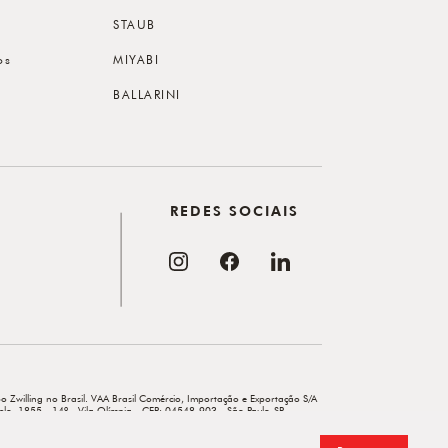
STAUB
os
MIYABI
BALLARINI
REDES SOCIAIS
o Zwilling no Brasil. VAA Brasil Comércio, Importação e Exportação S/A
elo, 1855 - 14º - Vila Olímpia - CEP: 04548-903 - São Paulo-SP.