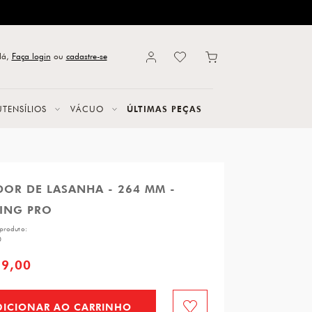
lá,
Faça login
ou
cadastre-se
UTENSÍLIOS
VÁCUO
ÚLTIMAS PEÇAS
OR DE LASANHA - 264 MM -
LING PRO
produto:
0
69,00
DICIONAR AO CARRINHO
Favorito