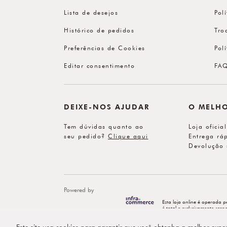
Lista de desejos
Pol
Histórico de pedidos
Tro
Preferências de Cookies
Pol
Editar consentimento
FA
DEIXE-NOS AJUDAR
O MELH
Tem dúvidas quanto ao
Loja oficia
seu pedido?
Clique aqui
Entrega ráp
Devolução 
Powered by
Esta loja online é operada p
é total e exclusivamente re
Este site usa cookies para garantir que você obtenha a melhor expe