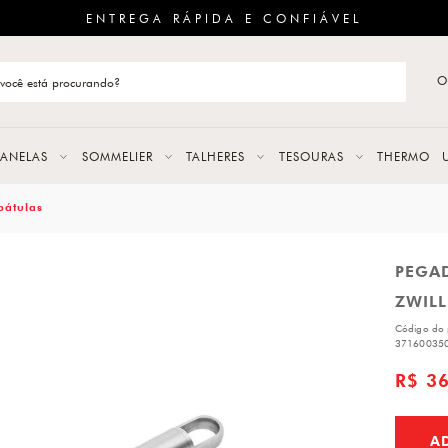
ENTREGA RÁPIDA E CONFIÁVEL
O
stão de categoria
S
PANELAS
SOMMELIER
TALHERES
TESOURAS
THERMO
URAS
pátulas
PEGAD
LAS
ZWIL
ERES
Código do 
37160035
R$ 3
A