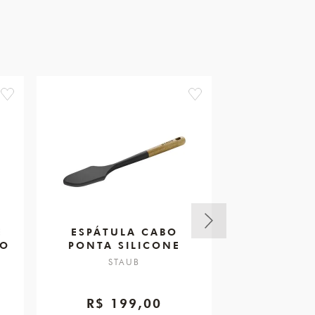
favorite
favorite
E
ESPÁTULA CABO
PEGADOR
RO
PONTA SILICONE
264MMZWI
STAUB
ZWIL
R$ 199,00
R$ 3