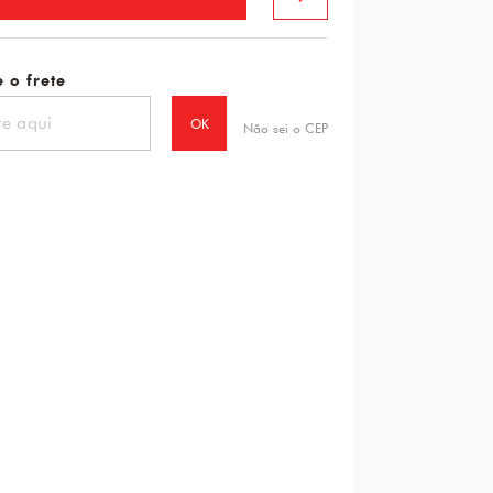
 o frete
OK
Não sei o CEP