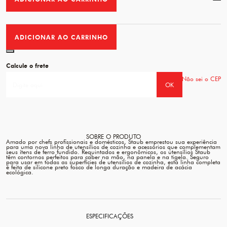
Favo
ADICIONAR AO CARRINHO
Favorito
Calcule o frete
Não sei o CEP
OK
SOBRE O PRODUTO
Amado por chefs profissionais e domésticos, Staub emprestou sua experiência
para uma nova linha de utensílios de cozinha e acessórios que complementam
seus ítens de ferro fundido. Requintados e ergonômicos, os utensílios Staub
têm contornos perfeitos para caber na mão, na panela e na tigela. Seguro
para usar em todas as superfícies de utensílios de cozinha, esta linha completa
é feita de silicone preto fosco de longa duração e madeira de acácia
ecológica.
ESPECIFICAÇÕES