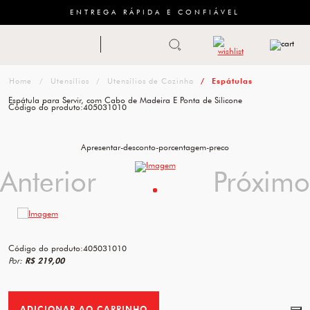
ENTREGA RÁPIDA E CONFIÁVEL
Abrir busca
ZWILLING
menu
Sugestão
Utensílios
Utensílios de Cozinha
Espátulas
de
Espátula para Servir, com Cabo de Madeira E Ponta de Silicone
Código do produto:
405031010
categoria
FACAS
Apresentar-desconto-porcentagem-preco
Anterior
Anterior
Próximo
Próximo
TESOURAS
MESA
PANELAS
Código do produto:
405031010
TALHERES
Por:
R$ 219,00
ADICIONAR AO CARRINHO