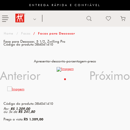
ENTREGA RÁPIDA E CONFIÁVEL
Abrir busca
ZWILLING
menu
Sugestão
Facas
Facas para Desossar
de
Faca para Desossar, 5 1/2, Zwilling Pro
Código do produto:
384041410
categoria
FACAS
Apresentar-desconto-porcentagem-preco
Anterior
Anterior
Próximo
Próximo
TESOURAS
MESA
PANELAS
Código do produto:
384041410
TALHERES
Por:
R$ 1.209,00
ou
5
x
de
R$ 241,80
Preço a vista:
R$ 1.209,00