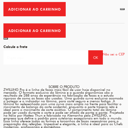
ADICIONAR AO CARRINHO
Favo
ADICIONAR AO CARRINHO
Favorito
Calcule o frete
Não sei o CEP
OK
SOBRE O PRODUTO
ZWILLING Pro é a linha de facas mais fácil de usar hoje disponível no
mercado. O formato exclusivo da lâmina e a guarda ergonômica são o
resultado de 288 anos de experiência na fabricação de facas e o estudo
rigoroso de como as facas são usadas. Uma guarda curva exclusiva acomoda
o polegar e o indicador na lâmina, para corte seguro e menos fadiga. A
lâmina foi redesenhada com uma curva mais ampla na frente para facilitar o
movimento de balanço do corte ocidental, enquanto a parte traseira reta é
ideal para o movimento de corte asiático. O comprimento total da lâmina
pode ser usado durante o corte e pode ser afiado de ponta a ponta. Projetada
na Itália por Matteo Thun e fabricada na Alemanha pela ZWILLING, a
empresa que define o padrão para cutelarias excepcionais em todo o mundo.
Essa linha oferece todas as formas e tamanhos de facas necessárias para a
preparação das refeições. Impecável e elegante, a linha é ideal para os Chefs
modernos, profissionais e domésticos.