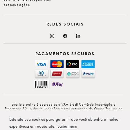
preocupações
REDES SOCIAIS
PAGAMENTOS SEGUROS
Esta loja online é operada pela VAA Brasil Comércio Importação e
Exportação S/A, o distribuidor oficialmente autorizado do Grupo Zwilling no
Brasil. VAA Brasil Comércio, Importação e Exportação S/A é total e
exclusivamente responsável por todo o conteúdo e comunicação deste site. ©
Este site usa cookies para garantir que você obtenha a melhor
Copyright 2026 - Av. Doutor Cardoso de Melo, 1855 - 14º - Vila Olímpia -
experiência em nosso site.
Saiba mais
CEP: 04548-903 - São Paulo-SP.