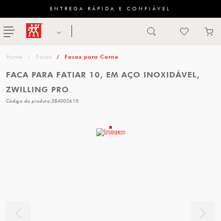
ENTREGA RÁPIDA E CONFIÁVEL
Abrir busca
ZWILLING
menu
Sugestão
Facas
Facas para Carne
de
FACA PARA FATIAR 10, EM AÇO INOXIDÁVEL,
categoria
ZWILLING PRO
Código do produto:
384002610
FACAS
TESOURAS
MESA
PANELAS
TALHERES