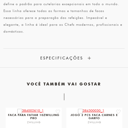
define o padrão para cutelarias excepcionais em todo o mundo.
Essa linha oferece todas as formas e tamanhos de facas
necessárias para a preparação das refeições. Impecável e
elegante, a linha é ideal para os Chefs modernos, profissionais e
domésticos.
ESPECIFICAÇÕES
VOCÊ TAMBÉM VAI GOSTAR
favorite
favorit
FACA PARA FATIAR 10ZWILLING
JOGO 2 PCS FACA CARNES E
PRO
GARFO
ZWILLING
ZWILLING