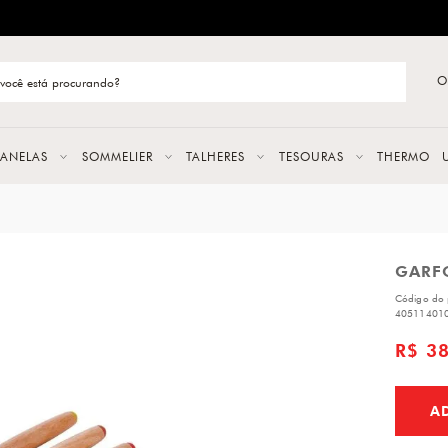
ENTREGA RÁPIDA E CONFIÁVEL
O
stão de categoria
S
PANELAS
SOMMELIER
TALHERES
TESOURAS
THERMO
URAS
GARF
LAS
Código do 
ERES
40511401
R$ 3
A