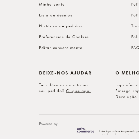
Minha conta
Pol
Lista de desejos
Pol
Histórico de pedidos
Tro
Preferências de Cookies
Pol
Editar consentimento
FA
DEIXE-NOS AJUDAR
O MELH
Tem dúvidas quanto ao
Loja oficia
seu pedido?
Clique aqui
Entrega ráp
Devolução 
Powered by
Esta loja online é operada p
é total e exclusivamente re