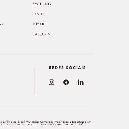
ZWILLING
STAUB
os
MIYABI
BALLARINI
REDES SOCIAIS
o Zwilling no Brasil. VAA Brasil Comércio, Importação e Exportação S/A
elo, 1855 - 14º - Vila Olímpia - CEP: 04548-903 - São Paulo-SP.