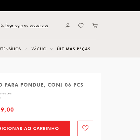
lá,
Faça login
ou
cadastre-se
UTENSÍLIOS
VÁCUO
ÚLTIMAS PEÇAS
O PARA FONDUE, CONJ 06 PCS
produto:
0
89,00
DICIONAR AO CARRINHO
Favorito