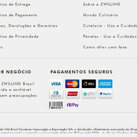
ítica de Entrega
Sobre a ZWILLING
ítica de Pagamento
Mundo Culinário
cas, Devoluções e Garantias
Cutelaria - Uso e Cuidad
ítica de Privacidade
Panelas - Uso e Cuidados
Qs
Como afiar uma faca
OR NEGÓCIO
PAGAMENTOS SEGUROS
l ZWILLING Brasil
ida e confiável
sem preocupações
ela VAA Brasil Comércio Importação e Exportação S/A, o distribuidor oficialmente autorizado do Grup
sponsável por todo o conteúdo e comunicação deste site. © Copyright 2026 - Av. Doutor Cardoso de M