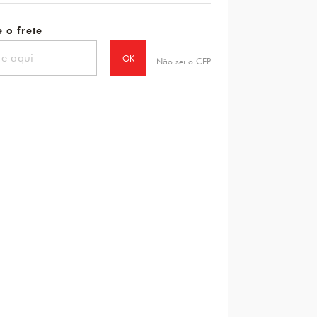
 o frete
OK
Não sei o CEP