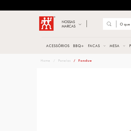
ZWILLING
Abrir busca
NOSSAS
MARCAS
Suge
FACA
ACESSÓRIOS
BBQ+
FACAS
MESA
TESO
zwilling
Panelas
Fondue
MESA
PANE
TALH