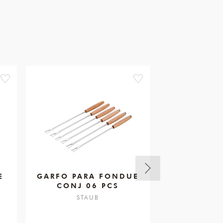
favorite
favorite
E
GARFO PARA FONDUE
CONJUNT
CONJ 06 PCS
18CM 
STAUB
STA