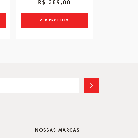
R$ 389,00
R$ 3.
ou 5x de R$ 73
VER PRODUTO
VER PR
NOSSAS MARCAS