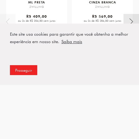
ML PRETA
CINZA BRANCA
ZWILLING
ZWILLING
R$ 409,00
R$ 569,00
ou 2x de R$ 204,50 sem juros
ou 2x de R$ 284,50 sem juros
VER PRODUTO
VER PRODUTO
Este site usa cookies para garantir que você obtenha a melhor
experiência em nosso site.
Saiba mais
Prosseguir
Assine a nossa Newsletter