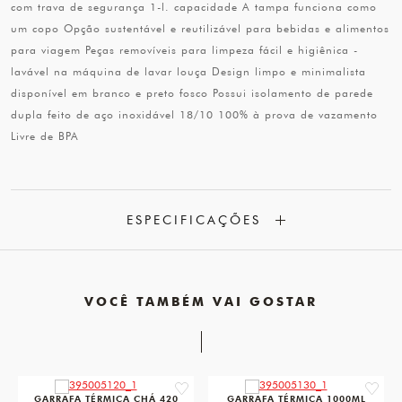
com trava de segurança 1-l. capacidade A tampa funciona como
um copo Opção sustentável e reutilizável para bebidas e alimentos
para viagem Peças removíveis para limpeza fácil e higiênica -
lavável na máquina de lavar louça Design limpo e minimalista
disponível em branco e preto fosco Possui isolamento de parede
dupla feito de aço inoxidável 18/10 100% à prova de vazamento
Livre de BPA
ESPECIFICAÇÕES
VOCÊ TAMBÉM VAI GOSTAR
favorite
favorit
GARRAFA TÉRMICA CHÁ 420
GARRAFA TÉRMICA 1000ML