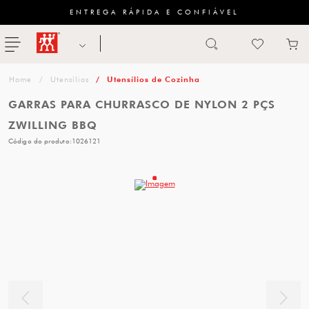
ENTREGA RÁPIDA E CONFIÁVEL
Abrir busca
ZWILLING
menu
Sugestão
Utensílios
Utensílios de Cozinha
de
GARRAS PARA CHURRASCO DE NYLON 2 PÇS
categoria
ZWILLING BBQ
Código do produto:
1026121
FACAS
TESOURAS
MESA
PANELAS
TALHERES