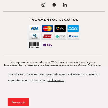
PAGAMENTOS SEGUROS
Esta loja online é operada pela VAA Brasil Comércio Importação e
Exportação S/A, o distribuidor oficialmente autorizado do Grupo Zwilling no
Brasil. VAA Brasil Comércio, Importação e Exportação S/A é total e
exclusivamente responsável por todo o conteúdo e comunicação deste site. ©
Este site usa cookies para garantir que você obtenha a melhor
Copyright 2026 - Av. Doutor Cardoso de Melo, 1855 - 14º - Vila Olímpia -
CEP: 04548-903 - São Paulo-SP.
experiência em nosso site.
Saiba mais
Powered by
Prosseguir