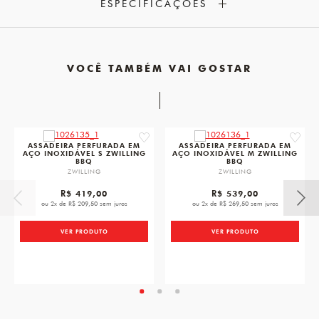
ESPECIFICAÇÕES
VOCÊ TAMBÉM VAI GOSTAR
favorite
favorit
ASSADEIRA PERFURADA EM
ASSADEIRA PERFURADA EM
AÇO INOXIDÁVEL S ZWILLING
AÇO INOXIDÁVEL M ZWILLING
BBQ
BBQ
ZWILLING
ZWILLING
R$ 419,00
R$ 539,00
ou 2x de R$ 209,50 sem juros
ou 2x de R$ 269,50 sem juros
VER PRODUTO
VER PRODUTO