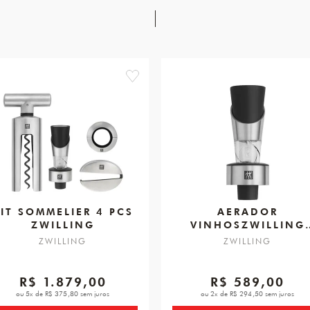
favorite
IT SOMMELIER 4 PCS
AERADOR
ZWILLING
VINHOSZWILLING
SOMMELIER
ZWILLING
ZWILLING
R$ 1.879,00
R$ 589,00
ou 5x de R$ 375,80 sem juros
ou 2x de R$ 294,50 sem juros