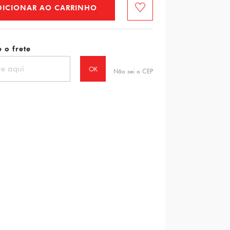
DICIONAR AO CARRINHO
Favorito
 o frete
OK
Não sei o CEP