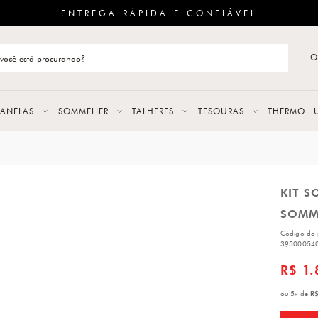
ENTREGA RÁPIDA E CONFIÁVEL
O
stão de categoria
S
PANELAS
SOMMELIER
TALHERES
TESOURAS
THERMO
URAS
KIT S
LAS
SOMM
ERES
Código do 
39500054
R$ 1.
R$
ou
5
x
de