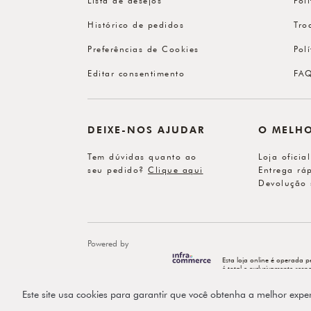
Histórico de pedidos
Tro
Preferências de Cookies
Pol
Editar consentimento
FA
DEIXE-NOS AJUDAR
O MELH
Tem dúvidas quanto ao
Loja oficia
seu pedido?
Clique aqui
Entrega ráp
Devolução 
Powered by
Esta loja online é operada p
é total e exclusivamente re
Este site usa cookies para garantir que você obtenha a melhor expe