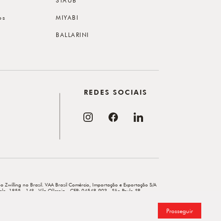
os
MIYABI
BALLARINI
REDES SOCIAIS
o Zwilling no Brasil. VAA Brasil Comércio, Importação e Exportação S/A
elo, 1855 - 14º - Vila Olímpia - CEP: 04548-903 - São Paulo-SP.
Prosseguir