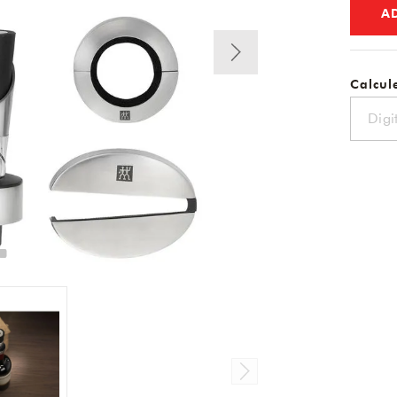
A
Calcule