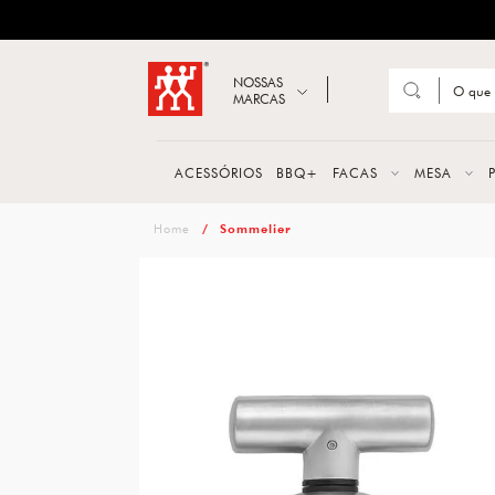
ZWILLING
Abrir busca
NOSSAS
MARCAS
Suge
FACA
ACESSÓRIOS
BBQ+
FACAS
MESA
TESO
zwilling
Sommelier
MESA
PANE
TALH