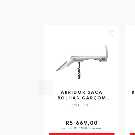
favorite
ABRIDOR SACA
K
ROLHAS GARÇOM
VINHO
ZWILLING
R$ 669,00
ou 3x de R$ 223,00 sem juros