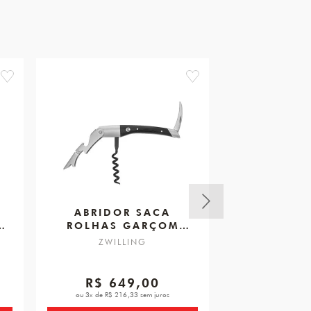
favorite
favorite
ABRIDOR SACA
CORTADOR
ROLHAS GARÇOM
ZWILLING 
VINHO
ZWILLING
ZWIL
R$ 649,00
R$ 3
ou 3x de R$ 216,33 sem juros