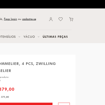
lá,
Faça login
ou
cadastre-se
UTENSÍLIOS
VÁCUO
ÚLTIMAS PEÇAS
OMMELIER, 4 PCS, ZWILLING
ELIER
produto:
0
879,00
 375,80