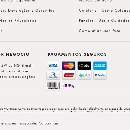
cas, Devoluções e Garantias
Cutelaria - Uso e Cuidad
ítica de Privacidade
Panelas - Uso e Cuidados
Qs
Como afiar uma faca
OR NEGÓCIO
PAGAMENTOS SEGUROS
l ZWILLING Brasil
ida e confiável
sem preocupações
ela VAA Brasil Comércio Importação e Exportação S/A, o distribuidor oficialmente autorizado do Grup
sponsável por todo o conteúdo e comunicação deste site. © Copyright 2026 - Av. Doutor Cardoso de M
riência em nosso site.
Saiba mais