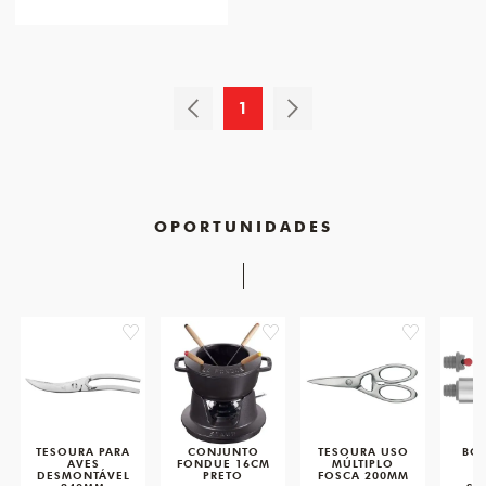
1
OPORTUNIDADES
favorite
favorite
favorite
TESOURA PARA
CONJUNTO
TESOURA USO
BO
AVES
FONDUE 16CM
MÚLTIPLO
DESMONTÁVEL
PRETO
FOSCA 200MM
Z