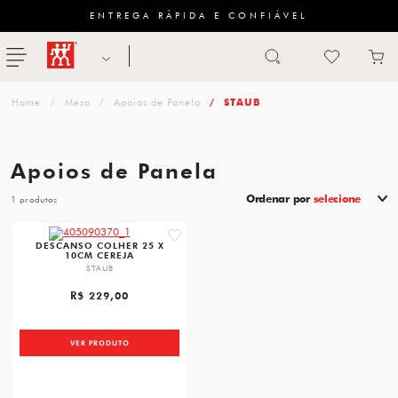
ENTREGA RÁPIDA E CONFIÁVEL
Abrir busca
ZWILLING
menu
Sugestão
Mesa
Apoios de Panela
STAUB
de
categoria
Apoios de Panela
FACAS
Ordenar por
selecione
1
TESOURAS
favorite
DESCANSO COLHER 25 X
10CM CEREJA
MESA
STAUB
PANELAS
R$ 229,00
TALHERES
VER PRODUTO