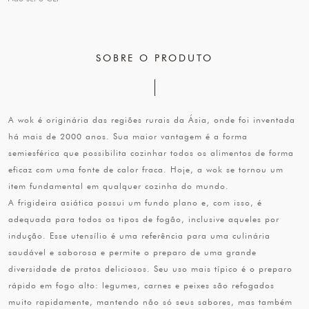
SOBRE O PRODUTO
A wok é originária das regiões rurais da Ásia, onde foi inventada
há mais de 2000 anos. Sua maior vantagem é a forma
semiesférica que possibilita cozinhar todos os alimentos de forma
eficaz com uma fonte de calor fraca. Hoje, a wok se tornou um
item fundamental em qualquer cozinha do mundo.
A frigideira asiática possui um fundo plano e, com isso, é
adequada para todos os tipos de fogão, inclusive aqueles por
indução. Esse utensílio é uma referência para uma culinária
saudável e saborosa e permite o preparo de uma grande
diversidade de pratos deliciosos. Seu uso mais típico é o preparo
rápido em fogo alto: legumes, carnes e peixes são refogados
muito rapidamente, mantendo não só seus sabores, mas também