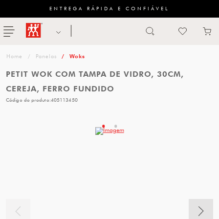
ENTREGA RÁPIDA E CONFIÁVEL
Abrir busca
ZWILLING
menu
Sugestão
Panelas
Woks
de
PETIT WOK COM TAMPA DE VIDRO, 30CM,
categoria
CEREJA, FERRO FUNDIDO
Código do produto:
405113450
FACAS
TESOURAS
MESA
PANELAS
TALHERES